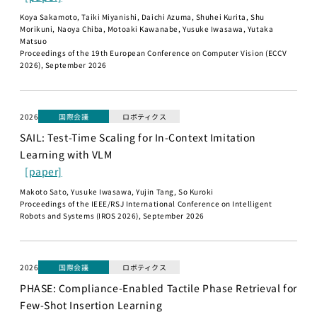
AIエンジニア
ペ2025
Koya Sakamoto, Taiki Miyanishi, Daichi Azuma, Shuhei Kurita, Shu
リング実践
Morikuni, Naoya Chiba, Motoaki Kawanabe, Yusuke Iwasawa, Yutaka
海外展開
Matsuo
機械学習
Proceedings of the 19th European Conference on Computer Vision (ECCV
プログラ
2026), September 2026
メンバー
ミング応
用IIC
研究員・スタッフ
2026
国際会議
ロボティクス
金融市場取引
一覧
と機械学習
SAIL: Test-Time Scaling for In-Context Imitation
学生一覧
Learning with VLM
Deep
[paper]
Learning基
採用・学生募集
礎
Makoto Sato, Yusuke Iwasawa, Yujin Tang, So Kuroki
Proceedings of the IEEE/RSJ International Conference on Intelligent
深層学習
Robots and Systems (IROS 2026), September 2026
研究員採用
Deep
Learning 基
求人一覧
礎講座
配属希望学生のみなさ
2026
国際会議
ロボティクス
Deep
んへ
PHASE: Compliance-Enabled Tactile Phase Retrieval for
Learning応
Few-Shot Insertion Learning
用