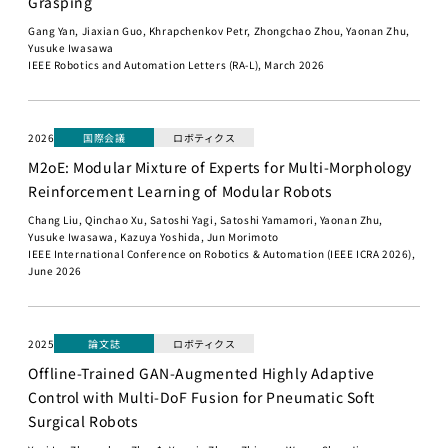
Grasping
プロジェ
Gang Yan, Jiaxian Guo, Khrapchenkov Petr, Zhongchao Zhou, Yaonan Zhu,
クト
Yusuke Iwasawa
IEEE Robotics and Automation Letters (RA-L), March 2026
Physical
AI 基礎編
Physical
2026
国際会議
ロボティクス
AI 2026
M2oE: Modular Mixture of Experts for Multi-Morphology
応用編1
Reinforcement Learning of Modular Robots
Physical AI
Chang Liu, Qinchao Xu, Satoshi Yagi, Satoshi Yamamori, Yaonan Zhu,
2026 応用編
Yusuke Iwasawa, Kazuya Yoshida, Jun Morimoto
2
IEEE International Conference on Robotics & Automation (IEEE ICRA 2026),
June 2026
Web工学
基礎プロ
ジェクト
2025
論文誌
ロボティクス
Web工学とビ
Offline-Trained GAN-Augmented Highly Adaptive
ジネスモデル
Control with Multi-DoF Fusion for Pneumatic Soft
Surgical Robots
AI経営