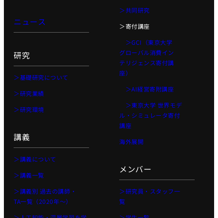
＞共同研究
ニュース
＞寄付講座
＞GCI（東京大学
グローバル消費イン
研究
テリジェンス寄付講
座）
＞基礎研究について
＞AI経営寄附講座
＞研究業績
＞東京大学 世界モデ
＞研究環境
ル・シミュレータ寄付
講座
講義
海外展開
＞講義について
メンバー
＞講義一覧
＞講義別 過去の講師・
＞研究員・スタッフ一
TA一覧（2020年〜）
覧
＞人工知能・深層学習を学
＞学生一覧