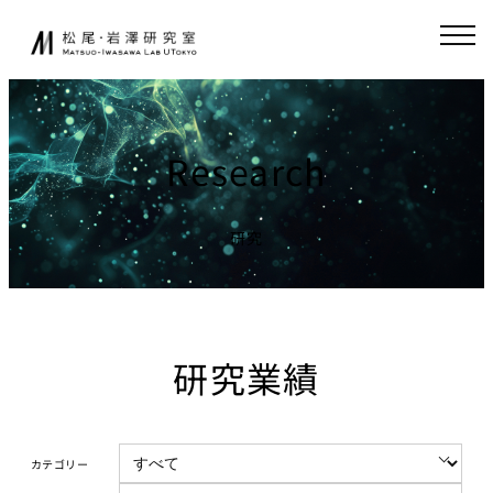
内
JA
EN
容
を
ス
研究室について
起業家育成
キ
ッ
Research
松尾研発スタート
プ
ニュース
アップ
起業クエスト
研究
研究
社会連携
基礎研究について
共同研究
研究業績
研究業績
寄付講座
研究環境
GCI（東京大
学グローバル
講義
消費インテリ
カテゴリー
ジェンス寄付