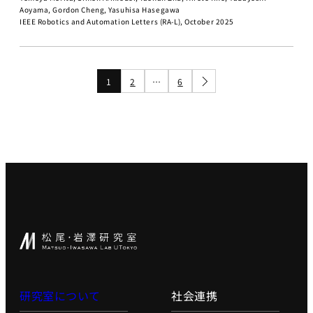
ビジョナリ
Aoyama, Gordon Cheng, Yasuhisa Hasegawa
ー・スタート
IEEE Robotics and Automation Letters (RA-L), October 2025
アップ
AI半導体
AIと半導体
1
2
…
6
講義別 過去の講
師・TA一覧（2020
年〜）
人工知能を学ぶた
めのロードマップ
講義スライドダウンロ
ード
LLM 大規模言語モデ
ル講座2025講義ス
ライド
研究室について
社会連携