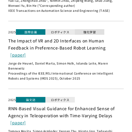
Yuxi Lu, Zhongchao Zhou*, Yanmin Zhou, Zhipeng Wang, Shuo Jiang,
AI起業サ
Wenwei Yu, Bin He (*Corresponding author)
マープロ
IEEE Transactions on Automation Science and Engineering (T-ASE)
グラム
AI Business
Insights
2025
国際会議
ロボティクス
強化学習
アントレプレ
The Impact of VR and 2D Interfaces on Human
ナーシップ
Feedback in Preference-Based Robot Learning
[paper]
データ駆
動型起業
Jorge de Heuvel, Daniel Marta, Simon Holk, Iolanda Leite, Maren
演習
Bennewitz
Proceedings of the IEEE/RSJ International Conference on Intelligent
ディープ
Robots and Systems (IROS 2025), October 2025
テック起
業実践演
習
2025
論文誌
ロボティクス
ディープ
RNN-Based Visual Guidance for Enhanced Sense of
テック起
Agency in Teleoperation with Time-Varying Delays
業家への
[paper]
招待
Tomoya Morita, Simon Armleder, Yaonan Zhu, Hiroto Iino, Tadayoshi