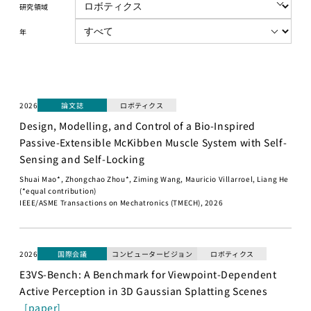
講義について
講座）
研究領域
募集中の講座と予
AI経営寄附講
年
定
座
講義一覧
東京大学 世
界モデル・シ
データサイエ
ミュレータ寄
ンス
付講座
2026
論文誌
ロボティクス
GCIベー
Design, Modelling, and Control of a Bio-Inspired
大規模言語モデ
シック ゼ
Passive-Extensible McKibben Muscle System with Self-
ル寄付講座
ロから始
Sensing and Self-Locking
めるデー
開発コンペティシ
Shuai Mao*, Zhongchao Zhou*, Ziming Wang, Mauricio Villarroel, Liang He
タサイエ
ョン
(*equal contribution)
ンス
IEEE/ASME Transactions on Mechatronics (TMECH), 2026
GENIAC
GCI（グ
PRIZE 2026
ローバル
Physical AI
消費イン
2026
国際会議
コンピュータービジョン
ロボティクス
開発コンペテ
テリジェ
ィション
E3VS-Bench: A Benchmark for Viewpoint-Dependent
ンス寄付
2026
Active Perception in 3D Gaussian Splatting Scenes
講座）
[paper]
松尾研LLMコン