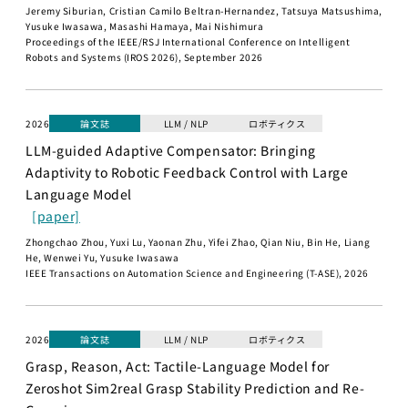
Jeremy Siburian, Cristian Camilo Beltran-Hernandez, Tatsuya Matsushima,
世界モデ
Yusuke Iwasawa, Masashi Hamaya, Mai Nishimura
ル
Proceedings of the IEEE/RSJ International Conference on Intelligent
Robots and Systems (IROS 2026), September 2026
深層強化
学習
深層生成
2026
論文誌
LLM / NLP
ロボティクス
モデル
LLM-guided Adaptive Compensator: Bringing
大規模言
Adaptivity to Robotic Feedback Control with Large
語モデル
Language Model
講座1
[paper]
大規模言語モ
Zhongchao Zhou, Yuxi Lu, Yaonan Zhu, Yifei Zhao, Qian Niu, Bin He, Liang
デル講座2
He, Wenwei Yu, Yusuke Iwasawa
IEEE Transactions on Automation Science and Engineering (T-ASE), 2026
知能ロボティ
クス
創造的も
2026
論文誌
LLM / NLP
ロボティクス
のづくり
Grasp, Reason, Act: Tactile-Language Model for
プロジェ
Zeroshot Sim2real Grasp Stability Prediction and Re-
クト／創
造性工学