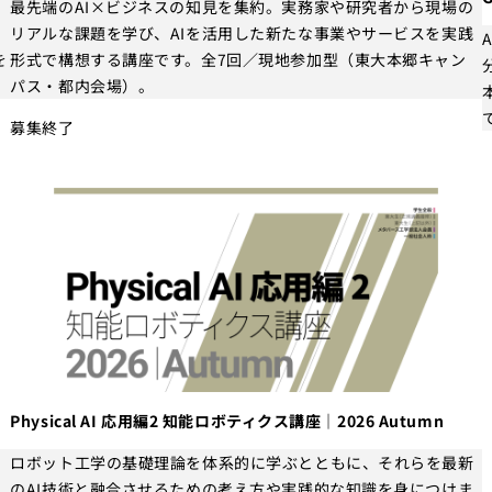
ン
最先端のAI×ビジネスの知見を集約。実務家や研究者から現場の
知
リアルな課題を学び、AIを活用した新たな事業やサービスを実践
を
形式で構想する講座です。全7回／現地参加型（東大本郷キャン
パス・都内会場）。
募集終了
Physical AI 応用編2 知能ロボティクス講座｜2026 Autumn
な
ロボット工学の基礎理論を体系的に学ぶとともに、それらを最新
」
のAI技術と融合させるための考え方や実践的な知識を身につけま