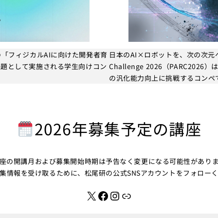
マ2の「フィジカルAIに向けた開発者育
日本のAI×ロボットを、次の次元へ。AI
課題として実施される学生向けコン
Challenge 2026（PARC202
の汎化能力向上に挑戦するコンペ
2026年募集予定の講座
座の開講月および募集開始時期は予告なく変更になる可能性があり
集情報を受け取るために、松尾研の公式SNSアカウントをフォロー
X
Facebook
Instagram
リンク