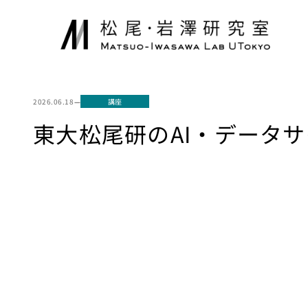
内
容
を
ス
キ
ッ
2026.06.18
—
講座
プ
東大松尾研のAI・データ