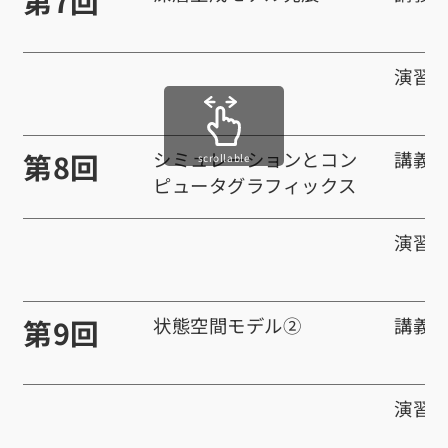
第7回
演習
第8回
シミュレーションとコン
講義
scrollable
ピュータグラフィックス
演習
第9回
状態空間モデル②
講義
演習