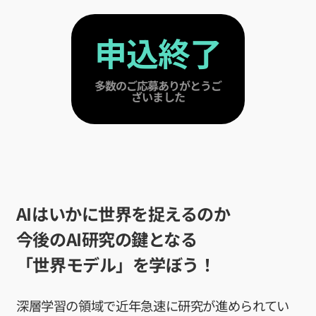
用IIC
研究員・スタッフ
金融市場取引
一覧
申込終了
と機械学習
学生一覧
Deep
Learning基
採用・学生募集
礎
多数のご応募ありがとうご
ざいました
深層学習
研究員採用
Deep
Learning 基
求人一覧
礎講座
配属希望学生のみなさ
Deep
んへ
Learning応
用
世界モデ
AIはいかに世界を捉えるのか
ル
今後のAI研究の鍵となる
深層強化
学習
「世界モデル」を学ぼう！
深層生成
モデル
大規模言
深層学習の領域で近年急速に研究が進められてい
語モデル