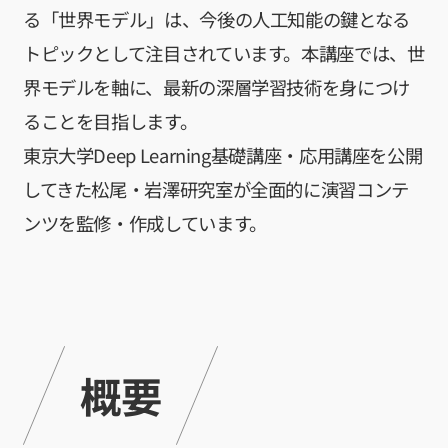
講座1
る「世界モデル」は、今後の人工知能の鍵となる
大規模言語モ
トピックとして注目されています。本講座では、世
デル講座2
界モデルを軸に、最新の深層学習技術を身につけ
知能ロボティ
クス
ることを目指します。
創造的も
のづくり
東京大学Deep Learning基礎講座・応用講座を公開
プロジェ
クト／創
してきた松尾・岩澤研究室が全面的に演習コンテ
造性工学
プロジェ
ンツを監修・作成しています。
クト
Physical
AI 基礎編
Physical
AI 2026
応用編1
Physical AI
概要
2026 応用編
2
Web工学