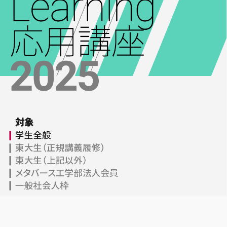
定
東京大学 世
講義一覧
界モデル・シ
ミュレータ寄
データサイエ
付講座
ンス
大規模言語モデ
GCIベー
ル寄付講座
シック ゼ
ロから始
開発コンペティシ
めるデー
ョン
タサイエ
ンス
GENIAC
PRIZE 2026
GCI（グ
ローバル
Physical AI
消費イン
開発コンペテ
テリジェ
ィション
ンス寄付
2026
講座）
松尾研LLMコン
AIエンジニア
ペ2025
リング実践
海外展開
機械学習
プログラ
メンバー
ミング応