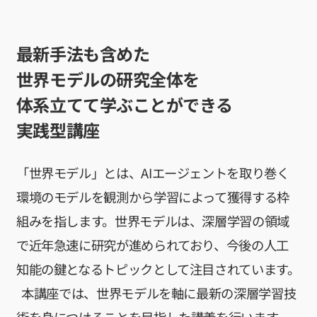
基礎プロ
ジェクト
Web工学とビ
最新手法も含めた
ジネスモデル
世界モデルの研究全体を
AI経営
AI起業サ
体系立てて学ぶことができる
マープロ
グラム
実践型講座
AI Business
Insights
「世界モデル」とは、AIエージェントを取り巻く
アントレプレ
ナーシップ
環境のモデルを観測から学習によって獲得する枠
データ駆
動型起業
組みを指します。世界モデルは、深層学習の領域
演習
で近年急速に研究が進められており、今後の人工
ディープ
テック起
知能の鍵となるトピックとして注目されています。
業実践演
習
本講座では、世界モデルを軸に最新の深層学習技
ディープ