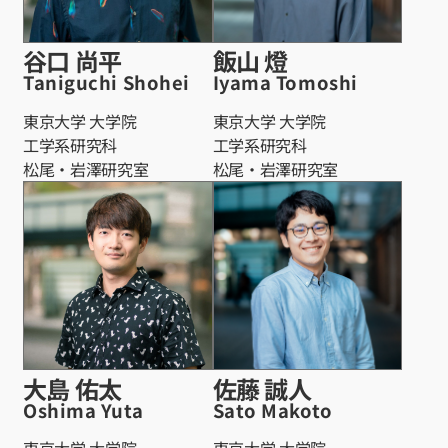
谷口 尚平
飯山 燈
Taniguchi Shohei
Iyama Tomoshi
東京大学 大学院
東京大学 大学院
工学系研究科
工学系研究科
松尾・岩澤研究室
松尾・岩澤研究室
大島 佑太
佐藤 誠人
Oshima Yuta
Sato Makoto