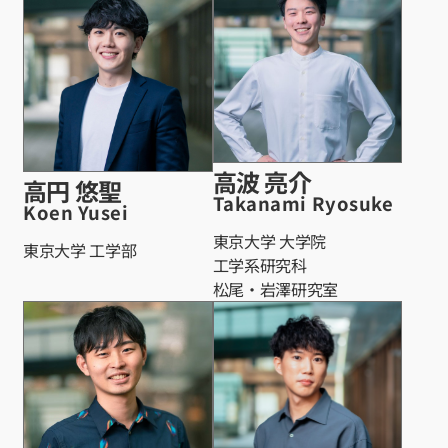
高波 亮介
高円 悠聖
Takanami Ryosuke
Koen Yusei
東京大学 大学院
東京大学 工学部
工学系研究科
松尾・岩澤研究室