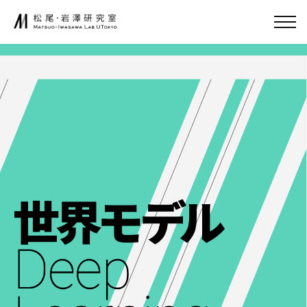
内
容
JA
EN
を
ス
キ
研究室について
起業家育成
ッ
プ
松尾研発スタート
アップ
ニュース
起業クエスト
研究
社会連携
基礎研究について
共同研究
研究業績
寄付講座
研究環境
GCI（東京大
学グローバル
消費インテリ
講義
ジェンス寄付
講座）
講義について
AI経営寄附講
募集中の講座と予
座