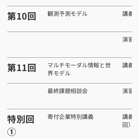
第10回
観測予測モデル
講義
演習
第11回
マルチモーダル情報と世
講義
界モデル
最終課題相談会
演習
特別回
寄付企業特別講義
講義 
回）
①