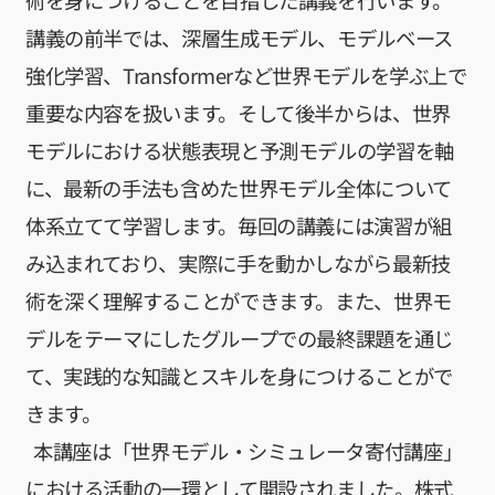
術を身につけることを目指した講義を行います。
テック起
業家への
講義の前半では、深層生成モデル、モデルベース
招待
強化学習、Transformerなど世界モデルを学ぶ上で
ビジョナリ
ー・スタート
重要な内容を扱います。そして後半からは、世界
アップ
AI半導体
モデルにおける状態表現と予測モデルの学習を軸
AIと半導体
に、最新の手法も含めた世界モデル全体について
講義別 過去の講
体系立てて学習します。毎回の講義には演習が組
師・TA一覧（2020
年〜）
み込まれており、実際に手を動かしながら最新技
人工知能を学ぶた
めのロードマップ
術を深く理解することができます。また、世界モ
講義スライドダウンロ
デルをテーマにしたグループでの最終課題を通じ
ード
て、実践的な知識とスキルを身につけることがで
LLM 大規模言語モデ
ル講座2025講義ス
きます。
ライド
本講座は「世界モデル・シミュレータ寄付講座」
における活動の一環として開設されました。株式