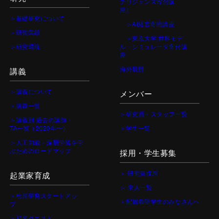
テリジェンス寄付講
座）
＞基礎研究について
＞AI経営寄附講座
＞研究業績
＞東京大学 世界モデ
＞研究環境
ル・シミュレータ寄付講
座
海外展開
講義
＞講義について
メンバー
＞講義一覧
＞研究員・スタッフ一覧
＞講義別 過去の講師・
TA一覧（2020年〜）
＞学生一覧
＞人工知能・深層学習を学
ぶためのロードマップ
採用・学生募集
＞ 研究員採用
起業家育成
＞ 求人一覧
＞松尾研発スタートアッ
＞配属希望学生のみなさんへ
プ
＞起業クエスト