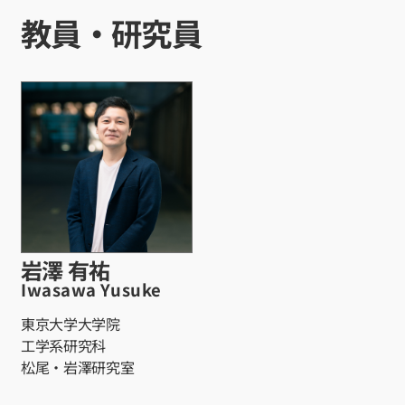
テック起
業家への
教員・研究員
招待
ビジョナリ
ー・スタート
アップ
AI半導体
AIと半導体
講義別 過去の講
師・TA一覧（2020
年〜）
人工知能を学ぶた
めのロードマップ
岩澤 有祐
講義スライドダウンロ
ード
Iwasawa Yusuke
LLM 大規模言語モデ
東京大学大学院
ル講座2025講義ス
ライド
工学系研究科
松尾・岩澤研究室