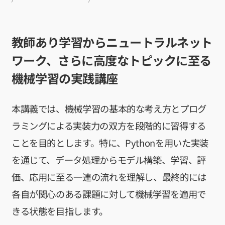
講座1
大規模言語モ
デル講座2
教師あり学習からニュートラルネット
知能ロボティ
クス
ワーク、さらに高度なトピックに至る
創造的も
のづくり
機械学習の実践講座
プロジェ
クト／創
造性工学
本講義では、機械学習の基本的な考え方とプログ
プロジェ
クト
ラミングによる実装力の双方を段階的に習得する
Physical
AI 基礎編
ことを目的とします。特に、Pythonを用いた実装
Physical
を通じて、データ処理からモデル構築、学習、評
AI 2026
応用編1
価、応用に至る一連の流れを理解し、最終的には
Physical AI
各自が関心のある課題に対して機械学習を適用で
2026 応用編
2
きる状態を目指します。
Web工学