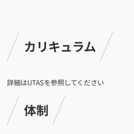
基礎プロ
ジェクト
Web工学とビ
ジネスモデル
AI経営
カリキュラム
AI起業サ
マープロ
グラム
AI Business
Insights
アントレプレ
ナーシップ
詳細はUTASを参照してください
データ駆
動型起業
演習
体制
ディープ
テック起
業実践演
習
ディープ