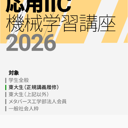
定
東京大学 世
講義一覧
界モデル・シ
ミュレータ寄
データサイエ
付講座
ンス
大規模言語モデ
GCIベー
ル寄付講座
シック ゼ
ロから始
開発コンペティシ
めるデー
ョン
タサイエ
ンス
GENIAC
PRIZE 2026
GCI（グ
ローバル
Physical AI
消費イン
開発コンペテ
テリジェ
ィション
ンス寄付
2026
講座）
松尾研LLMコン
AIエンジニア
ペ2025
リング実践
海外展開
機械学習
プログラ
メンバー
ミング応