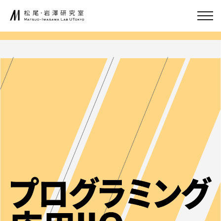
内
容
JA
EN
を
ス
キ
研究室について
起業家育成
ッ
プ
松尾研発スタート
アップ
ニュース
起業クエスト
研究
社会連携
基礎研究について
共同研究
研究業績
寄付講座
研究環境
GCI（東京大
学グローバル
消費インテリ
講義
ジェンス寄付
講座）
講義について
AI経営寄附講
募集中の講座と予
座