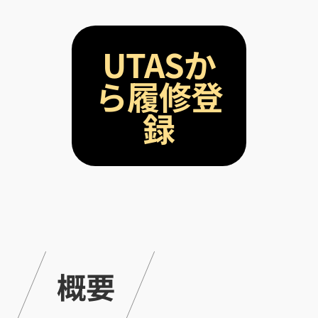
用IIC
研究員・スタッフ
金融市場取引
一覧
と機械学習
学生一覧
UTASか
Deep
Learning基
採用・学生募集
ら履修登
礎
深層学習
研究員採用
録
Deep
Learning 基
求人一覧
礎講座
配属希望学生のみなさ
Deep
んへ
Learning応
用
世界モデ
ル
深層強化
学習
深層生成
概要
モデル
大規模言
語モデル