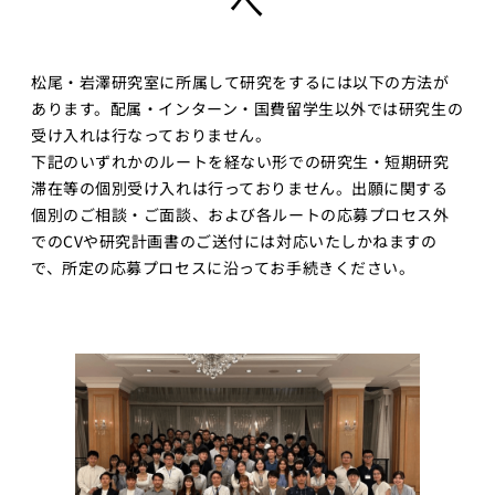
へ
講義について
講座）
募集中の講座と予
AI経営寄附講
定
座
松尾・岩澤研究室に所属して研究をするには以下の方法が
講義一覧
東京大学 世
あります。配属・インターン・国費留学生以外では研究生の
界モデル・シ
受け入れは行なっておりません。
データサイエ
ミュレータ寄
ンス
下記のいずれかのルートを経ない形での研究生・短期研究
付講座
滞在等の個別受け入れは行っておりません。出願に関する
GCIベー
大規模言語モデ
個別のご相談・ご面談、および各ルートの応募プロセス外
シック ゼ
ル寄付講座
でのCVや研究計画書のご送付には対応いたしかねますの
ロから始
めるデー
開発コンペティシ
で、所定の応募プロセスに沿ってお手続きください。
タサイエ
ョン
ンス
GENIAC
GCI（グ
PRIZE 2026
ローバル
Physical AI 開発
消費イン
コンペティショ
テリジェ
ン 2026
ンス寄付
講座）
海外展開