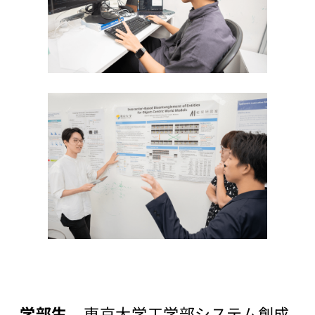
世界モデ
ル
深層強化
学習
深層生成
モデル
大規模言
語モデル
講座1
大規模言語モ
デル講座2
知能ロボティ
クス
創造的も
のづくり
プロジェ
クト／創
学部生
– 東京大学工学部システム創成
造性工学