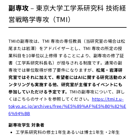
副専攻
– 東京大学工学系研究科 技術経
営戦略学専攻（TMI）
TMIの副専攻は、TMI 専攻の専任教員（当研究室の場合は松
尾または岩澤）をアドバイザーとし、TMI 専攻の所定の授
業科目を10単位以上修得 することにより、副専攻の修了証
書（工学系研究科長名）が授与される制度です。通常の副
専攻では単位取得が修了要件になりますが、
松尾・岩澤研
究室ではそれに加えて、希望者にはAIに関する研究活動のメ
ンタリングも実施する他、研究室が主催するイベントにも
参加していただける予定です。
TMIの副専攻について、詳し
くはこちらのサイトを参照してください。
https://tmi.t.u-
tokyo.ac.jp/archives/free/%E5%89%AF%E5%B0%82%E
6%94%BB
副専攻学生 対象者
工学系研究科の修士1年生あるいは博士1年生・2年生