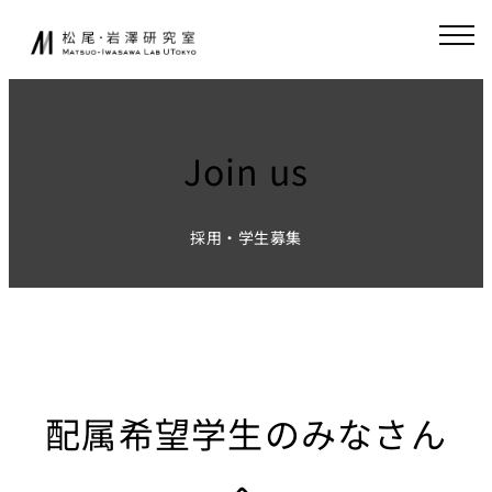
内
JA
EN
容
を
ス
研究室について
起業家育成
キ
ッ
Join us
松尾研発スタート
プ
ニュース
アップ
起業クエスト
採用・学生募集
研究
社会連携
基礎研究について
共同研究
研究業績
寄付講座
研究環境
GCI（東京大
配属希望学生のみなさん
学グローバル
講義
消費インテリ
ジェンス寄付