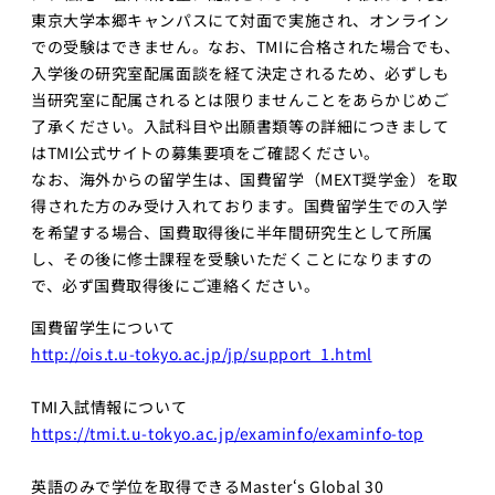
AI起業サ
東京大学本郷キャンパスにて対面で実施され、オンライン
マープロ
での受験はできません。なお、TMIに合格された場合でも、
グラム
入学後の研究室配属面談を経て決定されるため、必ずしも
AI Business
当研究室に配属されるとは限りませんことをあらかじめご
Insights
了承ください。入試科目や出願書類等の詳細につきまして
アントレプレ
はTMI公式サイトの募集要項をご確認ください。
ナーシップ
なお、海外からの留学生は、国費留学（MEXT奨学金）を取
得された方のみ受け入れております。国費留学生での入学
データ駆
を希望する場合、国費取得後に半年間研究生として所属
動型起業
演習
し、その後に修士課程を受験いただくことになりますの
で、必ず国費取得後にご連絡ください。
ディープ
テック起
国費留学生について
業実践演
http://ois.t.u-tokyo.ac.jp/jp/support_1.html
習
ディープ
TMI入試情報について
テック起
https://tmi.t.u-tokyo.ac.jp/examinfo/examinfo-top
業家への
招待
英語のみで学位を取得できるMaster‘s Global 30