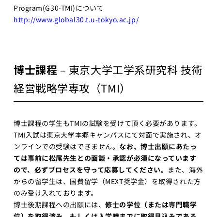
ビジョナリ
Program(G30-TMI)について
ー・スタート
http://www.global30.t.u-tokyo.ac.jp/
アップ
AI半導体
AIと半導体
博士課程
– 東京大学工学系研究科 技術
講義別 過去の講
師・TA一覧（2020
経営戦略学専攻（TMI）
年〜）
人工知能を学ぶた
めのロードマップ
博士課程の学生もTMIの試験を受けて頂く必要があります。
TMI入試は東京大学本郷キャンパスにて対面で実施され、オ
講義スライドダウンロ
ード
ンラインでの受験はできません。
なお、博士出願にあたっ
ては事前に松尾先生との面談・承認が必須になっています
LLM 大規模言語モデ
ので、必ずプロセスを守って応募してください。
また、海外
ル講座2025講義ス
からの留学生は、国費留学（MEXT奨学金）を取得された方
ライド
のみ受け入れております。
博士後期課程への出願には、
修士の学位（または専門職学
位）を取得済み、もしくは入学時までに取得見込みである