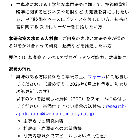
主専攻における工学的な専門研究に加えて、技術経営戦
略学に関するビジネスや知財など の知識を身につけたい
方、専門技術をベースにビジネスを興したい方、技術経
営に関する 次世代リーダーを目指したい方
本研究室の求める人材像
：ご自身の専攻と本研究室が進め
るAIをかけ合わせて研究、起業などを推進したい方
要件
：DL基礎修了レベルのプログラミング能力，数理能力
選考の流れ
興味のある方は資料をご準備の上、
フォーム
にて応募し
てください。（締め切り：2026年8月上旬予定。決まり
次第更新します）
以下の3つを記載した資料（PDF）をフォームに添付し
てください。※添付できない場合の送付先：
research-
application@weblab.t.u-tokyo.ac.jp
主専攻での研究内容
松尾研・岩澤研への志望動機
研究内容以外でアピールしたい点（任意）