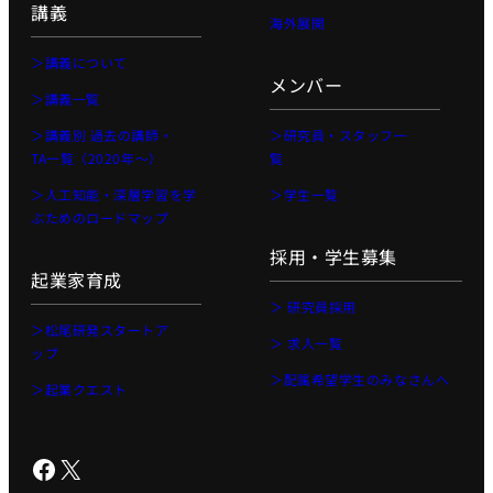
講義
海外展開
＞講義について
メンバー
＞講義一覧
＞講義別 過去の講師・
＞研究員・スタッフ一
TA一覧（2020年〜）
覧
＞人工知能・深層学習を学
＞学生一覧
ぶためのロードマップ
採用・学生募集
起業家育成
＞ 研究員採用
＞松尾研発スタートア
＞ 求人一覧
ップ
＞配属希望学生のみなさんへ
＞起業クエスト
Facebook
X