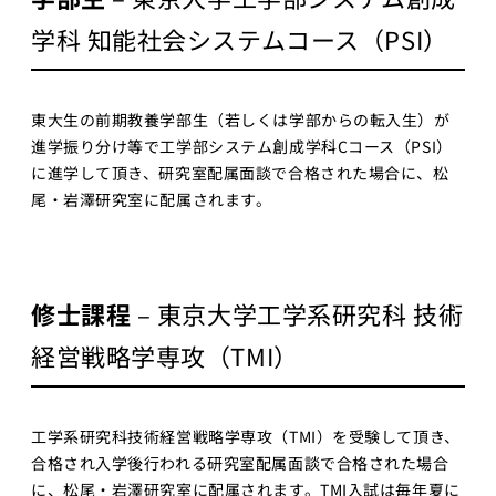
プロジェ
学科 知能社会システムコース（PSI）
クト
Physical
AI 基礎編
東大生の前期教養学部生（若しくは学部からの転入生）が
Physical
進学振り分け等で工学部システム創成学科Cコース（PSI）
AI 2026
に進学して頂き、研究室配属面談で合格された場合に、松
応用編1
尾・岩澤研究室に配属されます。
Physical AI
2026 応用編
2
修士課程
– 東京大学工学系研究科 技術
Web工学
基礎プロ
経営戦略学専攻（TMI）
ジェクト
Web工学とビ
ジネスモデル
工学系研究科技術経営戦略学専攻（TMI）を受験して頂き、
合格され入学後行われる研究室配属面談で合格された場合
AI経営
に、松尾・岩澤研究室に配属されます。TMI入試は毎年夏に