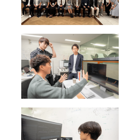
AIエンジニア
リング実践
メンバー
機械学習
研究員・スタッフ
プログラ
一覧
ミング応
学生一覧
用IIC
金融市場取引
採用・学生募集
と機械学習
Deep
研究員採用
Learning基
礎
求人一覧
深層学習
配属希望学生のみなさ
Deep
んへ
Learning 基
礎講座
Deep
Learning応
用