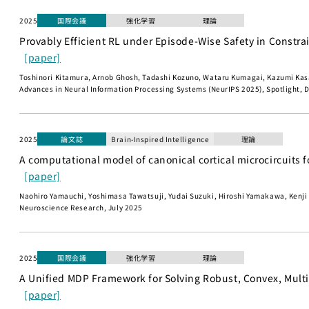
2025
国際会議
強化学習
理論
Provably Efficient RL under Episode-Wise Safety in Constr
[paper]
Toshinori Kitamura, Arnob Ghosh, Tadashi Kozuno, Wataru Kumagai, Kazumi Kas
Advances in Neural Information Processing Systems (NeurIPS 2025), Spotlight,
2025
論文誌
Brain-Inspired Intelligence
理論
A computational model of canonical cortical microcircuits 
[paper]
Naohiro Yamauchi, Yoshimasa Tawatsuji, Yudai Suzuki, Hiroshi Yamakawa, Kenji
Neuroscience Research, July 2025
2025
国際会議
強化学習
理論
A Unified MDP Framework for Solving Robust, Convex, Mult
[paper]