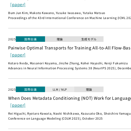
[paper]
Bum Jun Kim, Makoto Kawano, Yusuke Iwasawa, Yutaka Matsuo
Proceedings of the 43rd International Conference on Machine Learning (ICML 202
2025
国際会議
理論
生成モデル
Pairwise Optimal Transports for Training All-to-All Flow-Ba
[paper]
Kotaro Ikeda, Masanori Koyama, Jinzhe Zhang, Kohei Hayashi, Kenji Fukumizu
Advances in Neural Information Processing Systems 38 (NeurIPS 2025), Decemb
2025
国際会議
LLM / NLP
理論
When Does Metadata Conditioning (NOT) Work for Language
[paper]
Rei Higuchi, Ryotaro Kawata, Naoki Nishikawa, Kazusato Oko, Shoichiro Yamaguc
Conference on Language Modeling (COLM 2025), October 2025