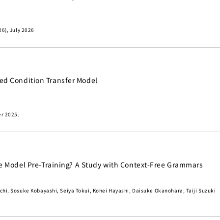
6), July 2026
sed Condition Transfer Model
er 2025.
 Model Pre-Training? A Study with Context-Free Grammars
hi, Sosuke Kobayashi, Seiya Tokui, Kohei Hayashi, Daisuke Okanohara, Taiji Suzuki