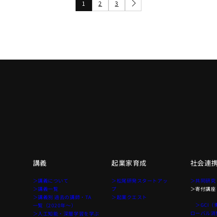
1
2
3
講義
起業家育成
社会連
て
＞講義について
＞松尾研発スタートアッ
＞共同研究
＞講義一覧
プ
＞寄付講座
＞講義別 過去の講師・TA
＞起業クエスト
＞GCI（
一覧（2020年〜）
ローバル消
＞人工知能・深層学習を学ぶ