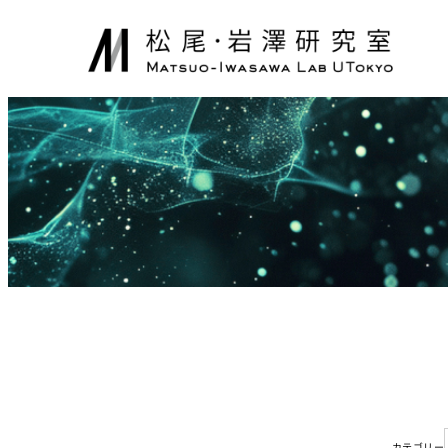
内
容
を
ス
キ
ッ
プ
カテゴリー