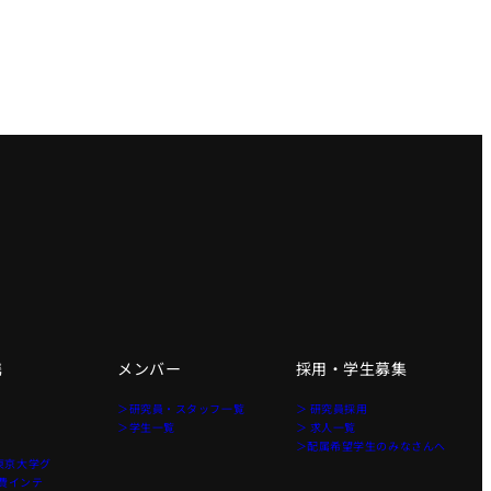
携
メンバー
採用・学生募集
＞研究員・スタッフ一覧
＞ 研究員採用
＞学生一覧
＞ 求人一覧
＞配属希望学生のみなさんへ
東京大学グ
費インテ