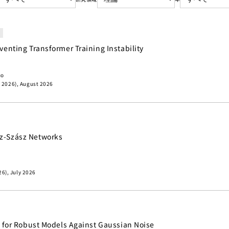
venting Transformer Training Instability
uo
I 2026), August 2026
tz-Szász Networks
6), July 2026
s for Robust Models Against Gaussian Noise