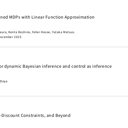
ained MDPs with Linear Function Approximation
aura, Kenta Hoshino, Yohei Hosoe, Yutaka Matsuo.
 December 2025
for dynamic Bayesian inference and control as inference
 Doya
i-Discount Constraints, and Beyond