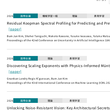
2026
国際会議
機械学習一般
理論
表現学習
Residual Koopman Spectral Profiling for Predicting and Pre
[paper]
Bum Jun Kim, Shohei Taniguchi, Makoto Kawano, Yusuke Iwasawa, Yutaka Mats
Proceedings of the 42nd Conference on Uncertainty in Artificial Intelligence (UA
2026
国際会議
理論
表現学習
Discovering Scaling Exponents with Physics-Informed Mün
[paper]
Gnankan Landry Regis N’guessan, Bum Jun Kim
Proceedings of the 43rd International Conference on Machine Learning (ICML 202
2026
国際会議
理論
表現学習
Unlocking Noise-Resistant Vision: Key Architectural Secret