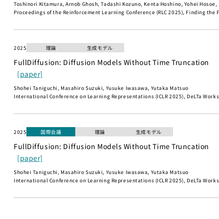
Toshinori Kitamura, Arnob Ghosh, Tadashi Kozuno, Kenta Hoshino, Yohei Hosoe
Proceedings of the Reinforcement Learning Conference (RLC 2025), Finding th
2025
理論
生成モデル
FullDiffusion: Diffusion Models Without Time Truncation
[paper]
Shohei Taniguchi, Masahiro Suzuki, Yusuke Iwasawa, Yutaka Matsuo
International Conference on Learning Representations (ICLR 2025), DeLTa Works
2025
国際会議
理論
生成モデル
FullDiffusion: Diffusion Models Without Time Truncation
[paper]
Shohei Taniguchi, Masahiro Suzuki, Yusuke Iwasawa, Yutaka Matsuo
International Conference on Learning Representations (ICLR 2025), DeLTa Works