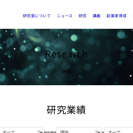
研究室について
ニュース
研究
講義
起業家育成
Research
研究
研究業績
研究領域
年