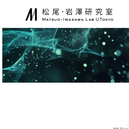
内
容
を
ス
キ
ッ
プ
カテゴリー