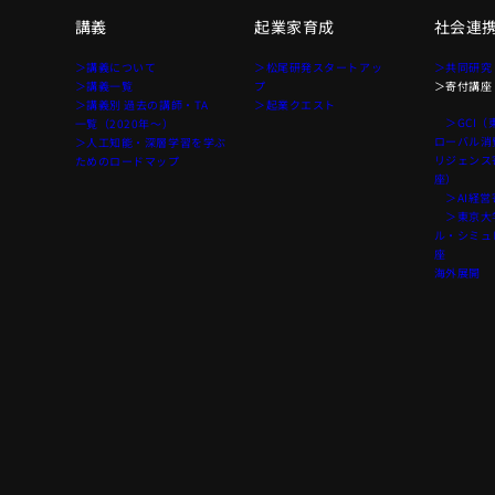
講義
起業家育成
社会連
て
＞講義について
＞松尾研発スタートアッ
＞共同研究
＞講義一覧
プ
＞寄付講座
＞講義別 過去の講師・TA
＞起業クエスト
＞GCI（
一覧（2020年〜）
ローバル消
＞人工知能・深層学習を学ぶ
リジェンス
ためのロードマップ
座）
＞AI経営
＞東京大学
ル・シミュ
座
海外展開