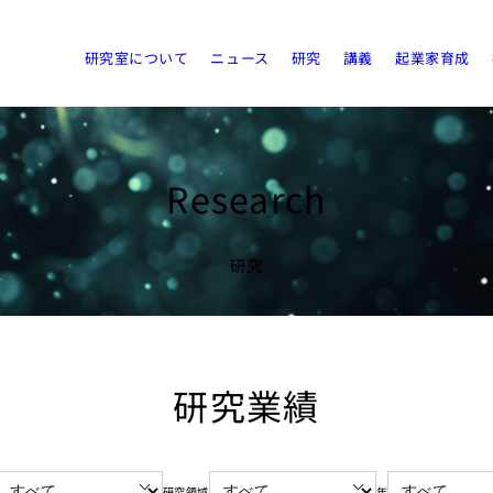
研究室について
ニュース
研究
講義
起業家育成
Research
研究
研究業績
研究領域
年