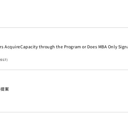
rs AcquireCapacity through the Program or Does MBA Only Signa
2017)
の提案