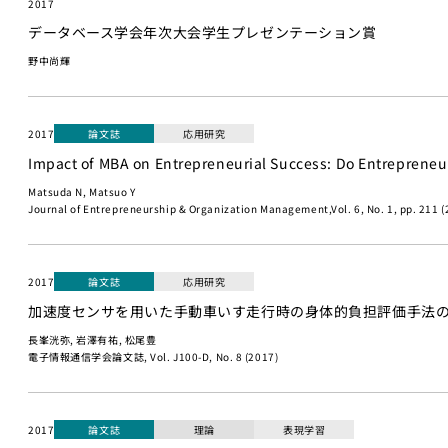
2017
データベース学会年次大会学生プレゼンテーション賞
野中尚輝
2017
論文誌
応用研究
Impact of MBA on Entrepreneurial Success: Do Entrepreneu
Matsuda N, Matsuo Y
Journal of Entrepreneurship & Organization Management,Vol. 6, No. 1, pp. 211 (
2017
論文誌
応用研究
加速度センサを用いた手動車いす走行時の身体的負担評価手法
長峯洸弥, 岩澤有祐, 松尾豊
電子情報通信学会論文誌, Vol. J100-D, No. 8 (2017)
2017
論文誌
理論
表現学習