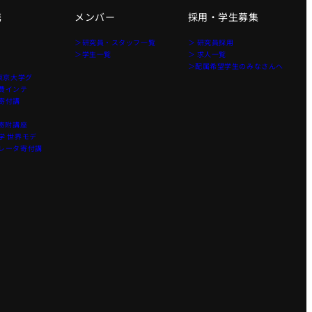
携
メンバー
採用・学生募集
＞研究員・スタッフ一覧
＞ 研究員採用
＞学生一覧
＞ 求人一覧
＞配属希望学生のみなさんへ
東京大学グ
費インテ
寄付講
寄附講座
 世界モデ
レータ寄付講