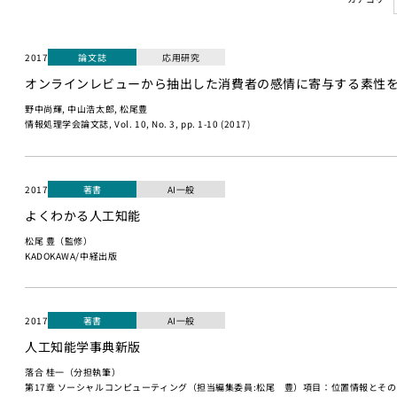
2017
論文誌
応用研究
オンラインレビューから抽出した消費者の感情に寄与する素性
野中尚輝, 中山浩太郎, 松尾豊
情報処理学会論文誌, Vol. 10, No. 3, pp. 1-10 (2017)
2017
著書
AI一般
よくわかる人工知能
松尾 豊（監修）
KADOKAWA/中経出版
2017
著書
AI一般
人工知能学事典新版
落合 桂一（分担執筆）
第17章 ソーシャルコンピューティング（担当編集委員:松尾 豊）項目：位置情報とそ