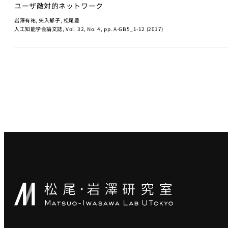
ユーザ敵対的ネットワーク
岩澤有祐, 矢入郁子, 松尾豊
人工知能学会論文誌, Vol. 32, No. 4, pp. A-GB5_1-12 (2017)