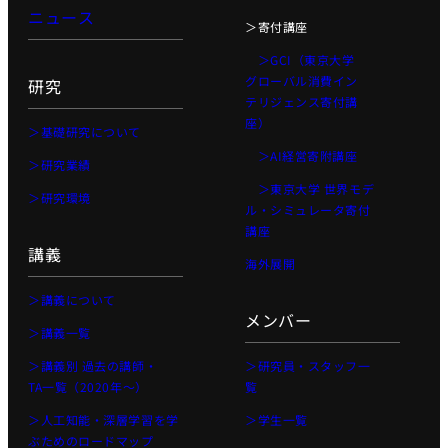
ビジョナリ
ニュース
＞寄付講座
ー・スタート
アップ
＞GCI（東京大学
グローバル消費イン
AI半導体
研究
テリジェンス寄付講
AIと半導体
座）
＞基礎研究について
講義別 過去の講
＞AI経営寄附講座
＞研究業績
師・TA一覧（2020
＞東京大学 世界モデ
年〜）
＞研究環境
ル・シミュレータ寄付
人工知能を学ぶた
講座
めのロードマップ
講義
海外展開
講義スライドダウンロ
ード
＞講義について
メンバー
LLM 大規模言語モデ
＞講義一覧
ル講座2025講義ス
＞講義別 過去の講師・
＞研究員・スタッフ一
ライド
TA一覧（2020年〜）
覧
＞人工知能・深層学習を学
＞学生一覧
ぶためのロードマップ