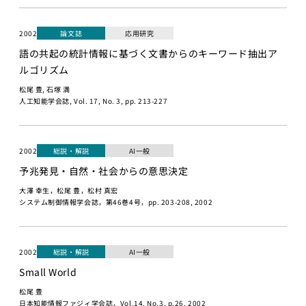
AIエンジニア
ペ2025
リング実践
2002
論文誌
応用研究
海外展開
機械学習
語の共起の統計情報に基づく文書からのキーワード抽出ア
プログラ
ルゴリズム
メンバー
ミング応
松尾 豊, 石塚 満
用IIC
人工知能学会誌, Vol. 17, No. 3, pp. 213-227
研究員・スタッフ
金融市場取引
一覧
と機械学習
学生一覧
Deep
2002
総説・解説
AI一般
Learning基
予兆発見・自然・社会からの意思決定
採用・学生募集
礎
大澤 幸生，松尾 豊，松村 真宏
深層学習
システム制御情報学会誌，第46巻4号，pp. 203-208, 2002
研究員採用
Deep
Learning 基
求人一覧
礎講座
2002
総説・解説
AI一般
配属希望学生のみなさ
Deep
んへ
Small World
Learning応
松尾 豊
用
日本知能情報ファジィ学会誌，Vol.14, No.3, p.26, 2002