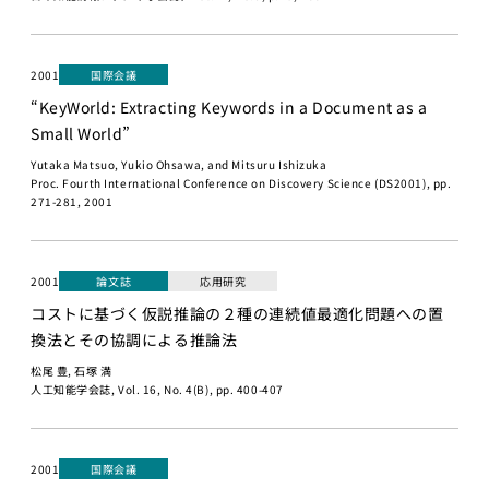
世界モデ
ル
2001
国際会議
深層強化
学習
“KeyWorld: Extracting Keywords in a Document as a
Small World”
深層生成
モデル
Yutaka Matsuo, Yukio Ohsawa, and Mitsuru Ishizuka
Proc. Fourth International Conference on Discovery Science (DS2001), pp.
大規模言
271-281, 2001
語モデル
講座1
大規模言語モ
2001
論文誌
応用研究
デル講座2
コストに基づく仮説推論の２種の連続値最適化問題への置
換法とその協調による推論法
知能ロボティ
クス
松尾 豊, 石塚 満
人工知能学会誌, Vol. 16, No. 4(B), pp. 400-407
創造的も
のづくり
プロジェ
クト／創
2001
国際会議
造性工学