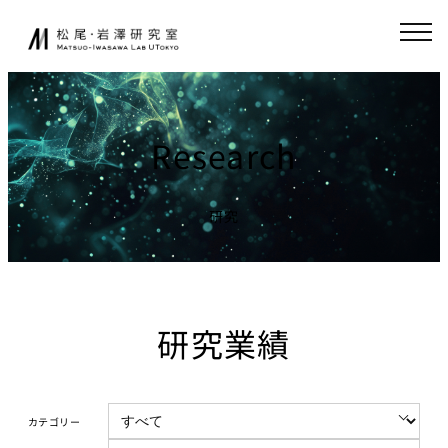
内
JA
EN
容
を
ス
研究室について
起業家育成
キ
ッ
Research
松尾研発スタート
プ
ニュース
アップ
起業クエスト
研究
研究
社会連携
基礎研究について
共同研究
研究業績
研究業績
寄付講座
研究環境
GCI（東京大
学グローバル
講義
消費インテリ
カテゴリー
ジェンス寄付