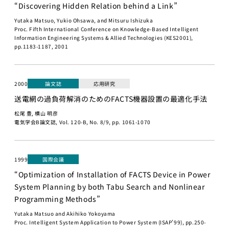
“Discovering Hidden Relation behind a Link”
プロジェ
Yutaka Matsuo, Yukio Ohsawa, and Mitsuru Ishizuka
クト
Proc. Fifth International Conference on Knowledge-Based Intelligent
Information Engineering Systems & Allied Technologies (KES2001),
Physical
pp.1183-1187, 2001
AI 基礎編
Physical
AI 2026
2000
論文誌
応用研究
応用編1
送電網の過負荷解消のためのFACTS機器設置の最適化手法
Physical AI
松尾 豊, 横山 明彦
2026 応用編
電気学会B論文誌, Vol. 120-B, No. 8/9, pp. 1061-1070
2
Web工学
基礎プロ
1999
国際会議
ジェクト
“Optimization of Installation of FACTS Device in Power
System Planning by both Tabu Search and Nonlinear
Web工学とビ
ジネスモデル
Programming Methods”
Yutaka Matsuo and Akihiko Yokoyama
AI経営
Proc. Intelligent System Application to Power System (ISAP’99), pp.250-