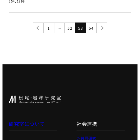
AI起業サ
254, 1999
マープロ
グラム
AI Business
1
…
52
53
54
Insights
アントレプレ
ナーシップ
データ駆
動型起業
演習
ディープ
テック起
業実践演
習
ディープ
テック起
研究室について
社会連携
業家への
招待
＞共同研究