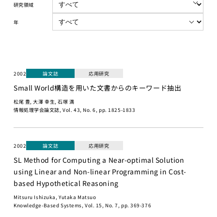
講義について
講座）
研究領域
募集中の講座と予
AI経営寄附講
年
定
座
講義一覧
東京大学 世
界モデル・シ
データサイエ
ミュレータ寄
ンス
付講座
2002
論文誌
応用研究
GCIベー
Small World構造を用いた文書からのキーワード抽出
大規模言語モデ
シック ゼ
ル寄付講座
松尾 豊, 大澤 幸生, 石塚 満
ロから始
情報処理学会論文誌, Vol. 43, No. 6, pp. 1825-1833
めるデー
開発コンペティシ
タサイエ
ョン
ンス
GENIAC
2002
論文誌
応用研究
GCI（グ
PRIZE 2026
SL Method for Computing a Near-optimal Solution
ローバル
Physical AI
using Linear and Non-linear Programming in Cost-
消費イン
開発コンペテ
based Hypothetical Reasoning
テリジェ
ィション
ンス寄付
Mitsuru Ishizuka, Yutaka Matsuo
2026
講座）
Knowledge-Based Systems, Vol. 15, No. 7, pp. 369-376
松尾研LLMコン