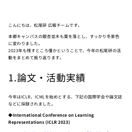
AIエンジニア
ペ2025
リング実践
海外展開
機械学習
こんにちは、松尾研 広報チームです。
プログラ
メンバー
ミング応
本郷キャンパスの銀杏並木も葉を落とし、すっかり冬景色
用IIC
に変わりました。
研究員・スタッフ
金融市場取引
2023年も残すところ僅かということで、今年の松尾研の活
一覧
と機械学習
動をまとめて振り返ります。
学生一覧
Deep
Learning基
1.論文・活動実績
採用・学生募集
礎
深層学習
研究員採用
Deep
今年はICLR、ICMLを始めとする、下記の国際学会や論文誌
Learning 基
求人一覧
などに採録されました。
礎講座
配属希望学生のみなさ
◆International Conference on Learning
Deep
んへ
Learning応
Representations (
ICLR 2023)
用