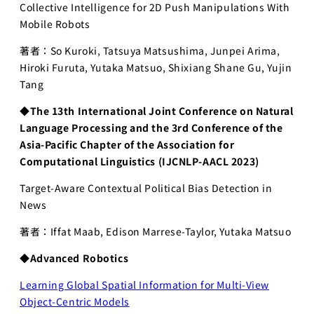
ビジョナリ
Collective Intelligence for 2D Push Manipulations With
ー・スタート
Mobile Robots
アップ
著者：So Kuroki, Tatsuya Matsushima, Junpei Arima,
AI半導体
Hiroki Furuta, Yutaka Matsuo, Shixiang Shane Gu, Yujin
AIと半導体
Tang
講義別 過去の講
◆The 13th International Joint Conference on Natural
師・TA一覧（2020
Language Processing and the 3rd Conference of the
年〜）
Asia-Pacific Chapter of the Association for
人工知能を学ぶた
Computational Linguistics
(IJCNLP-AACL 2023)
めのロードマップ
Target-Aware Contextual Political Bias Detection in
講義スライドダウンロ
News
ード
著者：Iffat Maab, Edison Marrese-Taylor, Yutaka Matsuo
LLM 大規模言語モデ
ル講座2025講義ス
◆
Advanced Robotics
ライド
Learning Global Spatial Information for Multi-View
Object-Centric Models