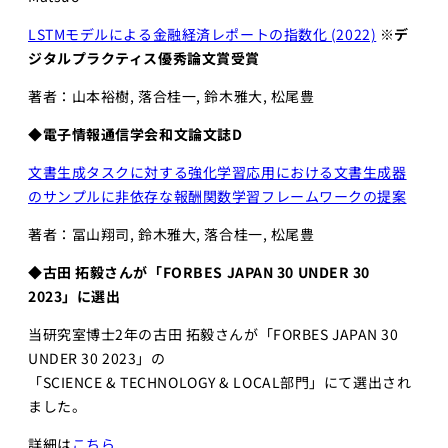
LSTMモデルによる金融経済レポートの指数化 (2022)
※デ
ジタルプラクティス優秀論文賞受賞
著者：山本裕樹, 落合桂一, 鈴木雅大, 松尾豊
◆
電子情報通信学会和文論文誌D
文書生成タスクに対する強化学習応用における文書生成器
のサンプルに非依存な報酬関数学習フレームワークの提案
著者：冨山翔司, 鈴木雅大, 落合桂一, 松尾豊
◆古田 拓毅さんが「FORBES JAPAN 30 UNDER 30
2023」に選出
当研究室博士2年の古田 拓毅さんが「FORBES JAPAN 30
UNDER 30 2023」の
「SCIENCE & TECHNOLOGY & LOCAL部門」にて選出され
ました。
詳細は
こちら