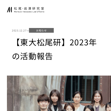
内
JA
EN
容
を
ス
研究室について
起業家育成
キ
2023.12.27
—
お知らせ
ッ
松尾研発スタート
【東大松尾研】2023年
プ
ニュース
アップ
起業クエスト
の活動報告
研究
社会連携
基礎研究について
共同研究
研究業績
寄付講座
研究環境
GCI（東京大
学グローバル
講義
消費インテリ
ジェンス寄付