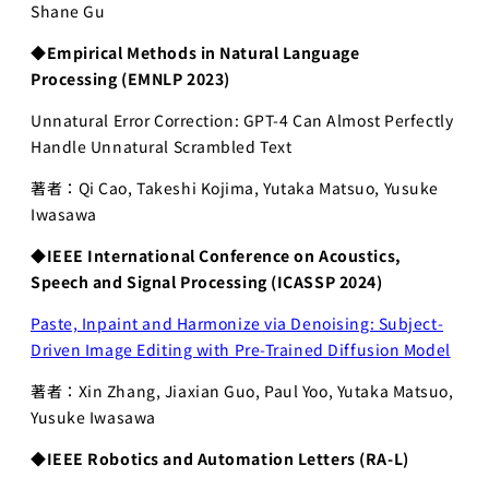
AI起業サ
Shane Gu
マープロ
グラム
◆Empirical Methods in Natural Language
Processing
(EMNLP 2023)
AI Business
Insights
Unnatural Error Correction: GPT-4 Can Almost Perfectly
Handle Unnatural Scrambled Text
アントレプレ
ナーシップ
著者：Qi Cao, Takeshi Kojima, Yutaka Matsuo, Yusuke
データ駆
Iwasawa
動型起業
演習
◆IEEE International Conference on Acoustics,
Speech and Signal Processing
(ICASSP 2024)
ディープ
テック起
Paste, Inpaint and Harmonize via Denoising: Subject-
業実践演
Driven Image Editing with Pre-Trained Diffusion Model
習
著者：Xin Zhang, Jiaxian Guo, Paul Yoo, Yutaka Matsuo,
ディープ
テック起
Yusuke Iwasawa
業家への
◆IEEE Robotics and Automation Letters (RA-L)
招待