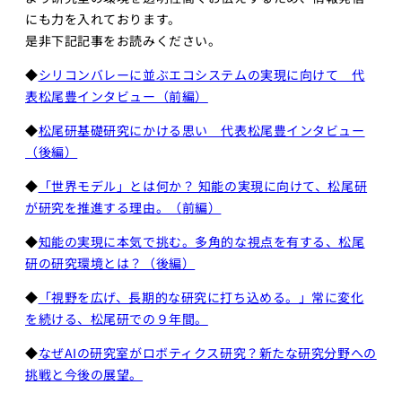
にも力を入れております。
是非下記記事をお読みください。
◆
シリコンバレーに並ぶエコシステムの実現に向けて 代
表松尾豊インタビュー（前編）
◆
松尾研基礎研究にかける思い 代表松尾豊インタビュー
（後編）
◆
「世界モデル」とは何か？ 知能の実現に向けて、松尾研
が研究を推進する理由。（前編）
◆
知能の実現に本気で挑む。多角的な視点を有する、松尾
研の研究環境とは？（後編）
◆
「視野を広げ、長期的な研究に打ち込める。」常に変化
を続ける、松尾研での９年間。
◆
なぜAIの研究室がロボティクス研究？新たな研究分野への
挑戦と今後の展望。