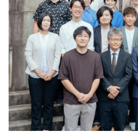
講義について
講座）
募集中の講座と予
AI経営寄附講
定
座
講義一覧
東京大学 世
界モデル・シ
データサイエ
ミュレータ寄
ンス
付講座
GCIベー
大規模言語モデ
シック ゼ
ル寄付講座
ロから始
めるデー
開発コンペティシ
タサイエ
ョン
ンス
GENIAC
GCI（グ
PRIZE 2026
ローバル
Physical AI
消費イン
開発コンペテ
テリジェ
ィション
ンス寄付
2026
講座）
松尾研LLMコン