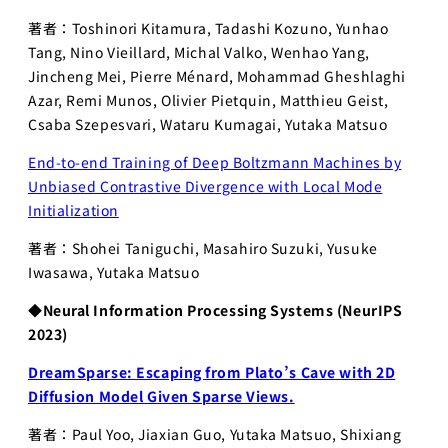
プロジェ
著者：Toshinori Kitamura, Tadashi Kozuno, Yunhao
クト
Tang, Nino Vieillard, Michal Valko, Wenhao Yang,
Physical
Jincheng Mei, Pierre Ménard, Mohammad Gheshlaghi
AI 基礎編
Azar, Remi Munos, Olivier Pietquin, Matthieu Geist,
Csaba Szepesvari, Wataru Kumagai, Yutaka Matsuo
Physical
AI 2026
End-to-end Training of Deep Boltzmann Machines by
応用編1
Unbiased Contrastive Divergence with Local Mode
Physical AI
Initialization
2026 応用編
2
著者：Shohei Taniguchi, Masahiro Suzuki, Yusuke
Iwasawa, Yutaka Matsuo
Web工学
◆
Neural Information Processing Systems (NeurIPS
基礎プロ
ジェクト
2023)
Web工学とビ
DreamSparse: Escaping from Plato’s Cave with 2D
ジネスモデル
Diffusion Model Given Sparse Views.
AI経営
著者：Paul Yoo, Jiaxian Guo, Yutaka Matsuo, Shixiang