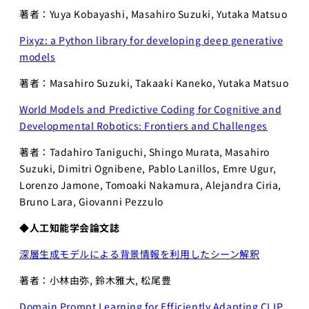
著者：Yuya Kobayashi, Masahiro Suzuki, Yutaka Matsuo
Pixyz: a Python library for developing deep generative
models
著者：Masahiro Suzuki, Takaaki Kaneko, Yutaka Matsuo
World Models and Predictive Coding for Cognitive and
Developmental Robotics: Frontiers and Challenges
著者：Tadahiro Taniguchi, Shingo Murata, Masahiro
Suzuki, Dimitri Ognibene, Pablo Lanillos, Emre Ugur,
Lorenzo Jamone, Tomoaki Nakamura, Alejandra Ciria,
Bruno Lara, Giovanni Pezzulo
◆
人工知能学会論文誌
深層生成モデルによる背景情報を利用したシーン解釈
著者：小林由弥, 鈴木雅大, 松尾豊
Domain Prompt Learning for Efficiently Adapting CLIP