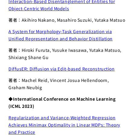
Interaction-Based Disentanglement of Entities for
世界モデ
Object-Centric World Models
ル
著者：​​​​​​​​​​​​Akihiro Nakano, Masahiro Suzuki, Yutaka Matsuo
深層強化
学習
A System for Morphology-Task Generalization via
深層生成
Unified Representation and Behavior Distillation
モデル
著者：Hiroki Furuta, Yusuke Iwasawa, Yutaka Matsuo,
大規模言
Shixiang Shane Gu
語モデル
講座1
DiffusER: Diffusion via Edit-based Reconstruction
大規模言語モ
著者：Machel Reid, Vincent Josua Hellendoorn,
デル講座2
Graham Neubig
知能ロボティ
◆
International Conference on Machine Learning
クス
(ICML 2023)
創造的も
のづくり
Regularization and Variance-Weighted Regression
プロジェ
Achieves Minimax Optimality in Linear MDPs: Theory
クト／創
and Practice
造性工学