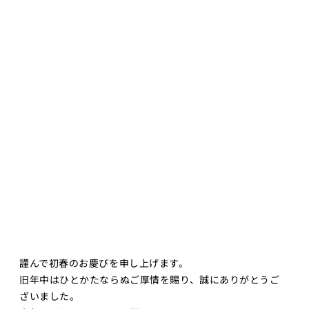
世界モデ
ル
深層強化
学習
深層生成
モデル
大規模言
語モデル
講座1
大規模言語モ
デル講座2
知能ロボティ
クス
創造的も
謹んで初春のお慶びを申し上げます。
のづくり
旧年中はひとかたならぬご厚情を賜り、誠にありがとうご
プロジェ
クト／創
ざいました。
造性工学