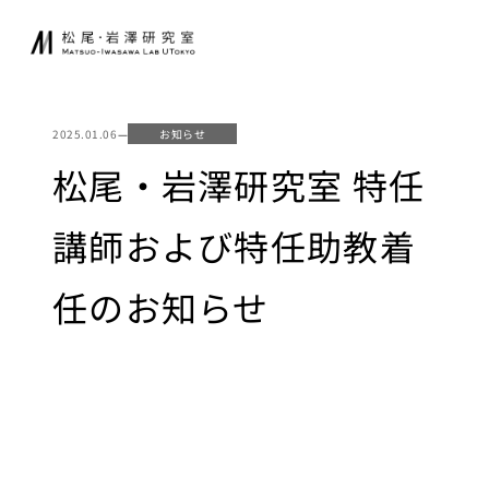
内
JA
EN
容
を
ス
研究室について
起業家育成
キ
2025.01.06
—
お知らせ
ッ
松尾研発スタート
松尾・岩澤研究室 特任
プ
ニュース
アップ
起業クエスト
講師および特任助教着
研究
社会連携
任のお知らせ
基礎研究について
共同研究
研究業績
寄付講座
研究環境
GCI（東京大
学グローバル
講義
消費インテリ
ジェンス寄付