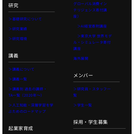
グローバル消費イン
研究
テリジェンス寄付講
座）
＞基礎研究について
＞AI経営寄附講座
＞研究業績
＞東京大学 世界モデ
＞研究環境
ル・シミュレータ寄付
講座
講義
海外展開
＞講義について
メンバー
＞講義一覧
＞講義別 過去の講師・
＞研究員・スタッフ一
TA一覧（2020年〜）
覧
＞人工知能・深層学習を学
＞学生一覧
ぶためのロードマップ
採用・学生募集
起業家育成