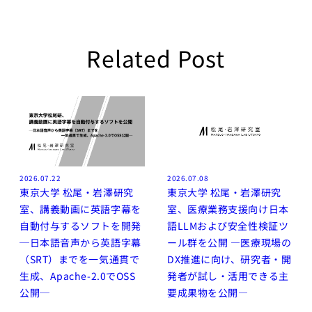
ビジョナリ
ー・スタート
アップ
Related Post
AI半導体
AIと半導体
講義別 過去の講
師・TA一覧（2020
年〜）
人工知能を学ぶた
めのロードマップ
2026.07.22
2026.07.08
東京大学 松尾・岩澤研究
東京大学 松尾・岩澤研究
講義スライドダウンロ
ード
室、講義動画に英語字幕を
室、医療業務支援向け日本
自動付与するソフトを開発
語LLMおよび安全性検証ツ
LLM 大規模言語モデ
─日本語音声から英語字幕
ール群を公開 ―医療現場の
ル講座2025講義ス
（SRT）までを一気通貫で
DX推進に向け、研究者・開
ライド
生成、Apache-2.0でOSS
発者が試し・活用できる主
公開─
要成果物を公開―