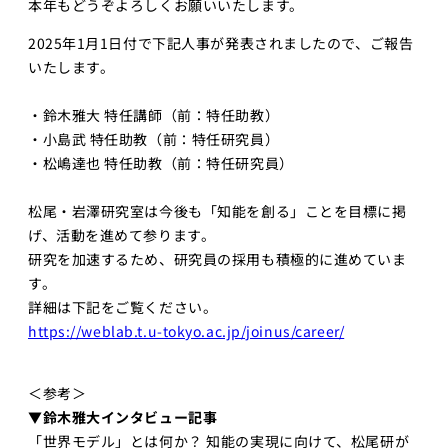
本年もどうぞよろしくお願いいたします。
プロジェ
2025年1月1日付で下記人事が発表されましたので、ご報告
クト
いたします。
Physical
AI 基礎編
・鈴木雅大 特任講師（前：特任助教）
Physical
・小島武 特任助教（前：特任研究員）
AI 2026
・松嶋達也 特任助教（前：特任研究員）
応用編1
Physical AI
松尾・岩澤研究室は今後も「知能を創る」ことを目標に掲
2026 応用編
げ、活動を進めて参ります。
2
研究を加速するため、研究員の採用も積極的に進めていま
Web工学
す。
詳細は下記をご覧ください。
基礎プロ
https://weblab.t.u-tokyo.ac.jp/joinus/career/
ジェクト
Web工学とビ
ジネスモデル
＜参考＞
▼鈴木雅大インタビュー記事
AI経営
「世界モデル」とは何か？ 知能の実現に向けて、松尾研が