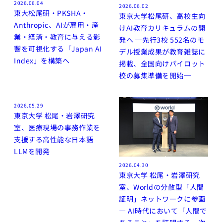
2026.06.04
2026.06.02
東大松尾研・PKSHA・
東京大学松尾研、高校生向
Anthropic、AIが雇用・産
けAI教育カリキュラムの開
業・経済・教育に与える影
発へ ─先行3校 552名のモ
響を可視化する「Japan AI
デル授業成果が教育雑誌に
Index」を構築へ
掲載、全国向けパイロット
校の募集準備を開始─
2026.05.29
東京大学 松尾・岩澤研究
室、医療現場の事務作業を
支援する高性能な日本語
LLMを開発
2026.04.30
東京大学 松尾・岩澤研究
室、Worldの分散型「人間
証明」ネットワークに参画
— AI時代において「人間で