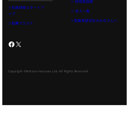
＞ 研究員採用
＞松尾研発スタートア
＞ 求人一覧
ップ
＞配属希望学生のみなさんへ
＞起業クエスト
Facebook
X
Copyright ©Matsuo-Iwasawa Lab. All Rights Reserved.