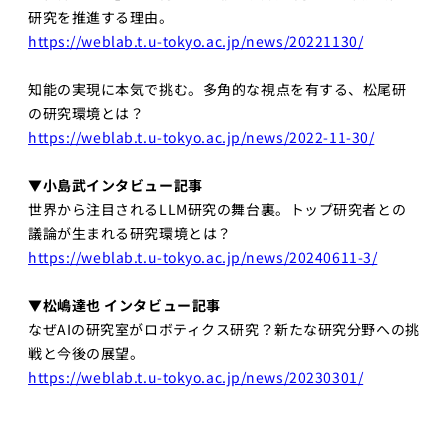
AI起業サ
研究を推進する理由。
マープロ
https://weblab.t.u-tokyo.ac.jp/news/20221130/
グラム
AI Business
知能の実現に本気で挑む。多角的な視点を有する、松尾研
Insights
の研究環境とは？
アントレプレ
https://weblab.t.u-tokyo.ac.jp/news/2022-11-30/
ナーシップ
▼小島武インタビュー記事
データ駆
世界から注目されるLLM研究の舞台裏。トップ研究者との
動型起業
演習
議論が生まれる研究環境とは？
https://weblab.t.u-tokyo.ac.jp/news/20240611-3/
ディープ
テック起
▼松嶋達也 インタビュー記事
業実践演
習
なぜAIの研究室がロボティクス研究？新たな研究分野への挑
戦と今後の展望。
ディープ
https://weblab.t.u-tokyo.ac.jp/news/20230301/
テック起
業家への
招待