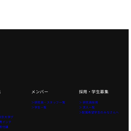
携
メンバー
採用・学生募集
＞研究員・スタッフ一覧
＞ 研究員採用
＞学生一覧
＞ 求人一覧
＞配属希望学生のみなさんへ
東京大学グ
費インテ
寄付講