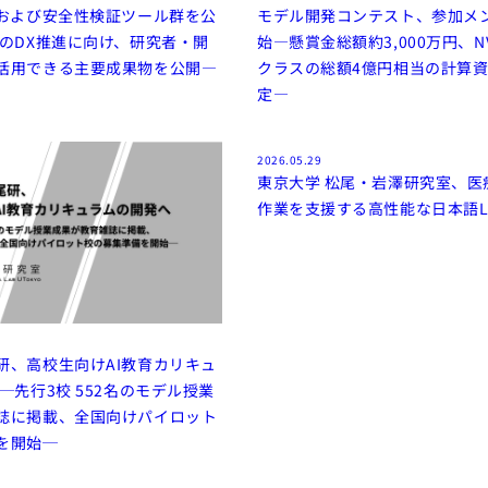
Mおよび安全性検証ツール群を公
モデル開発コンテスト、参加メ
場のDX推進に向け、研究者・開
始―懸賞金総額約3,000万円、NVID
活用できる主要成果物を公開―
クラスの総額4億円相当の計算
定―
2026.05.29
東京大学 松尾・岩澤研究室、医
作業を支援する高性能な日本語L
研、高校生向けAI教育カリキュ
─先行3校 552名のモデル授業
誌に掲載、全国向けパイロット
を開始─