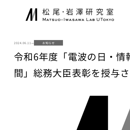
内
容
を
ス
キ
ッ
2024.06.11
—
お知らせ
プ
令和6年度「電波の日・情
間」総務大臣表彰を授与さ