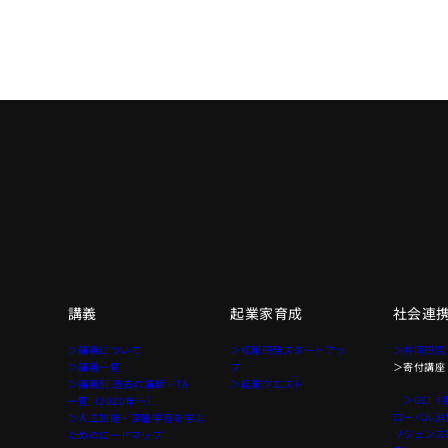
講義
起業家育成
社会連
て
＞講義について
＞松尾研発スタートアッ
＞共同研究
＞講義一覧
プ
＞寄付講座
＞講義別 過去の講師・TA
＞起業クエスト
＞GCI（
一覧（2020年〜）
ローバル消
＞人工知能・深層学習を学ぶ
リジェンス
ためのロードマップ