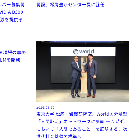
ンバー募集開
開設、松尾豊がセンター長に就任
IA B300
資源を提供予
療現場の事務
LMを開発
2026.04.30
東京大学 松尾・岩澤研究室、Worldの分散型
「人間証明」ネットワークに参画 — AI時代
において「人間であること」を証明する、次
世代社会基盤の構築へ