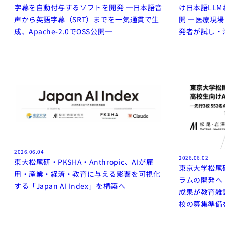
字幕を自動付与するソフトを開発 ─日本語音
け日本語LL
声から英語字幕（SRT）までを一気通貫で生
開 ―医療現
成、Apache-2.0でOSS公開─
発者が試し・
2026.06.04
2026.06.02
東大松尾研・PKSHA・Anthropic、AIが雇
東京大学松尾
用・産業・経済・教育に与える影響を可視化
ラムの開発へ 
する「Japan AI Index」を構築へ
成果が教育雑
校の募集準備