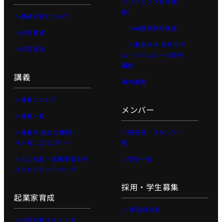
テリジェンス寄付講
ビジョナリ
座）
ー・スタート
＞基礎研究について
アップ
＞AI経営寄附講座
＞研究業績
AI半導体
＞東京大学 世界モデ
＞研究環境
ル・シミュレータ寄付
AIと半導体
講座
講義別 過去の講
講義
海外展開
師・TA一覧（2020
年〜）
＞講義について
メンバー
人工知能を学ぶた
＞講義一覧
めのロードマップ
＞講義別 過去の講師・
＞研究員・スタッフ一
講義スライドダウンロ
TA一覧（2020年〜）
覧
ード
＞人工知能・深層学習を学
＞学生一覧
LLM 大規模言語モデ
ぶためのロードマップ
ル講座2025講義ス
ライド
採用・学生募集
起業家育成
＞ 研究員採用
＞松尾研発スタートア