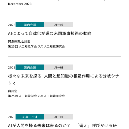
December 2023.
世界モデ
ル
深層強化
2023
国内会議
AI一般
学習
AIによって自律化が進む米国軍事技術の動向
深層生成
岡島義憲,山川宏
モデル
第25回 人工知能学会 汎用人工知能研究会
大規模言
語モデル
講座1
2023
国内会議
AI一般
大規模言語モ
様々な未来を探る: 人間と超知能の相互作用による分岐シナ
デル講座2
リオ
知能ロボティ
山川宏
クス
第25回 人工知能学会 汎用人工知能研究会
創造的も
のづくり
プロジェ
2023
記事・出演
AI一般
クト／創
AIが人間を操る未来は来るのか？ 「備え」呼びかける研
造性工学