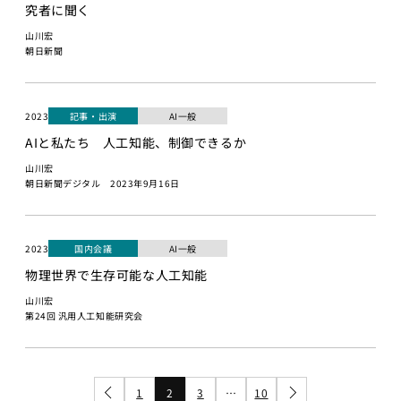
究者に聞く
プロジェ
山川宏
クト
朝日新聞
Physical
AI 基礎編
Physical
2023
記事・出演
AI一般
AI 2026
AIと私たち 人工知能、制御できるか
応用編1
山川宏
Physical AI
朝日新聞デジタル 2023年9月16日
2026 応用編
2
Web工学
2023
国内会議
AI一般
物理世界で生存可能な人工知能
基礎プロ
ジェクト
山川宏
第24回 汎用人工知能研究会
Web工学とビ
ジネスモデル
AI経営
1
2
3
…
10