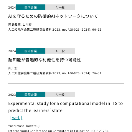
AIエンジニア
ペ2025
2024
国内会議
AI一般
リング実践
海外展開
AIを守るための防御的AIネットワークについて
機械学習
岡島義憲, 山川宏
プログラ
人工知能学会第二種研究会資料 2023, no. AGI-026 (2024): 60–72.
メンバー
ミング応
用IIC
研究員・スタッフ
金融市場取引
一覧
2024
国内会議
AI一般
と機械学習
超知能が普遍的な利他性を持つ可能性
学生一覧
Deep
山川宏
Learning基
人工知能学会第二種研究会資料 2023, no. AGI-026 (2024): 26–31.
採用・学生募集
礎
深層学習
研究員採用
Deep
2023
国際会議
AI一般
Learning 基
求人一覧
Experimental study for a computational model in ITS to
礎講座
predict the learners’ state
配属希望学生のみなさ
Deep
んへ
[web]
Learning応
Yoshimasa Tawatsuji
用
International Conference on Computers in Education (ICCE 2023).