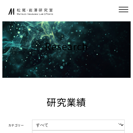
内
JA
EN
容
を
ス
研究室について
起業家育成
キ
ッ
Research
松尾研発スタート
プ
ニュース
アップ
起業クエスト
研究
研究
社会連携
基礎研究について
共同研究
研究業績
研究業績
寄付講座
研究環境
GCI（東京大
学グローバル
講義
消費インテリ
カテゴリー
ジェンス寄付