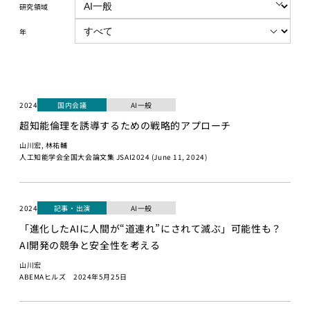
講義について
講座）
研究領域
募集中の講座と予
AI経営寄附講
年
定
座
講義一覧
東京大学 世
界モデル・シ
データサイエ
ミュレータ寄
ンス
付講座
2024
国内会議
AI一般
GCIベー
超知能倫理を誘導するための戦略的アプローチ
大規模言語モデ
シック ゼ
ル寄付講座
山川宏, 林祐輔
ロから始
人工知能学会全国大会論文集 JSAI2024 (June 11, 2024)
めるデー
開発コンペティシ
タサイエ
ョン
ンス
GENIAC
2024
記事・出演
AI一般
GCI（グ
PRIZE 2026
「進化したAIに人間が“道連れ”にされて滅ぶ」可能性も？
ローバル
Physical AI
AI開発の競争と安全性を考える
消費イン
開発コンペテ
テリジェ
山川宏
ィション
ンス寄付
ABEMAヒルズ 2024年5月25日
2026
講座）
松尾研LLMコン