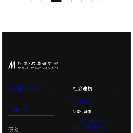
AI起業サ
マープロ
グラム
AI Business
Insights
アントレプレ
ナーシップ
データ駆
動型起業
演習
ディープ
テック起
研究室について
社会連携
業実践演
習
＞共同研究
ディープ
ニュース
＞寄付講座
テック起
業家への
＞GCI（東京大学
招待
グローバル消費イン
研究