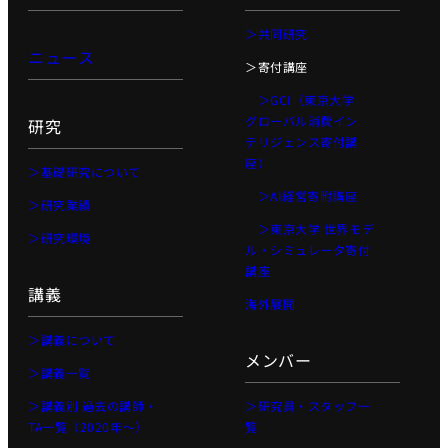
プロジェ
＞共同研究
クト
ニュース
＞寄付講座
Physical
AI 基礎編
＞GCI（東京大学
グローバル消費イン
研究
Physical
テリジェンス寄付講
AI 2026
座）
応用編1
＞基礎研究について
＞AI経営寄附講座
Physical AI
＞研究業績
2026 応用編
＞東京大学 世界モデ
＞研究環境
2
ル・シミュレータ寄付
講座
Web工学
講義
海外展開
基礎プロ
ジェクト
＞講義について
メンバー
Web工学とビ
＞講義一覧
ジネスモデル
＞講義別 過去の講師・
＞研究員・スタッフ一
AI経営
TA一覧（2020年〜）
覧