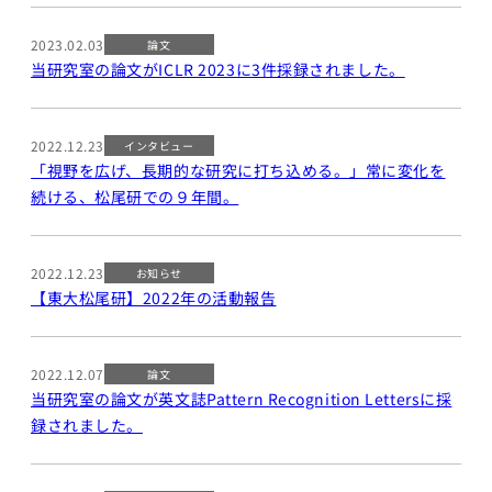
講義について
講座）
募集中の講座と予
AI経営寄附講
2023.02.03
論文
定
座
当研究室の論文がICLR 2023に3件採録されました。
講義一覧
東京大学 世
界モデル・シ
データサイエ
ミュレータ寄
2022.12.23
インタビュー
ンス
付講座
「視野を広げ、長期的な研究に打ち込める。」常に変化を
GCIベー
続ける、松尾研での９年間。
大規模言語モデ
シック ゼ
ル寄付講座
ロから始
めるデー
開発コンペティシ
2022.12.23
お知らせ
タサイエ
ョン
【東大松尾研】2022年の活動報告
ンス
GENIAC
GCI（グ
PRIZE 2026
ローバル
2022.12.07
論文
Physical AI
消費イン
当研究室の論文が英文誌Pattern Recognition Lettersに採
開発コンペテ
テリジェ
録されました。
ィション
ンス寄付
2026
講座）
松尾研LLMコン