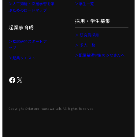
AI起業サ
＞人工知能・深層学習を学
＞学生一覧
マープロ
ぶためのロードマップ
グラム
採用・学生募集
AI Business
起業家育成
Insights
＞ 研究員採用
アントレプレ
＞松尾研発スタートア
＞ 求人一覧
ナーシップ
ップ
＞配属希望学生のみなさんへ
データ駆
＞起業クエスト
動型起業
演習
Facebook
X
ディープ
テック起
業実践演
習
Copyright ©Matsuo-Iwasawa Lab. All Rights Reserved.
ディープ
テック起
業家への
招待