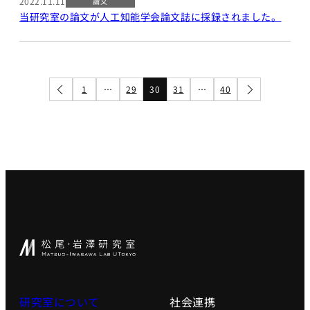
2022.11.11
論文
世界モデ
当研究室の論文が人工知能学会論文誌に採録されました。
ル
深層強化
学習
深層生成
1
…
29
30
31
…
40
モデル
大規模言
語モデル
講座1
大規模言語モ
デル講座2
知能ロボティ
クス
創造的も
のづくり
プロジェ
クト／創
研究室について
社会連携
造性工学