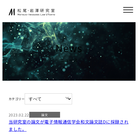
内
JA
EN
容
を
ス
研究室について
起業家育成
キ
ッ
News
松尾研発スタート
プ
ニュース
アップ
ニュース
起業クエスト
研究
社会連携
基礎研究について
共同研究
研究業績
カテゴリー
寄付講座
研究環境
GCI（東京大
2023.02.22
論文
学グローバル
当研究室の論文が電子情報通信学会和文論文誌Dに採録され
講義
消費インテリ
ました。
ジェンス寄付