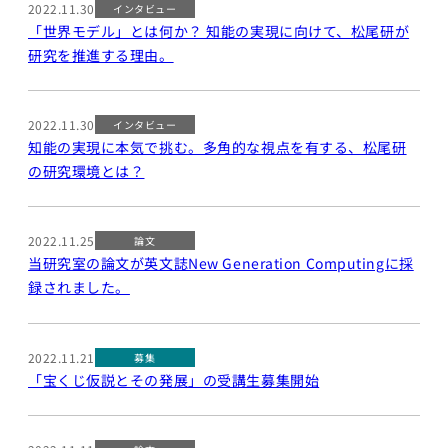
AIエンジニア
2022.11.30
インタビュー
ペ2025
リング実践
「世界モデル」とは何か？ 知能の実現に向けて、松尾研が
海外展開
研究を推進する理由。
機械学習
プログラ
メンバー
ミング応
2022.11.30
インタビュー
用IIC
知能の実現に本気で挑む。多角的な視点を有する、松尾研
研究員・スタッフ
金融市場取引
の研究環境とは？
一覧
と機械学習
学生一覧
Deep
2022.11.25
Learning基
論文
採用・学生募集
当研究室の論文が英文誌New Generation Computingに採
礎
録されました。
深層学習
研究員採用
Deep
Learning 基
求人一覧
2022.11.21
募集
礎講座
配属希望学生のみなさ
「宝くじ仮説とその発展」の受講生募集開始
Deep
んへ
Learning応
用