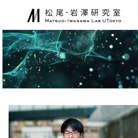
内
容
を
ス
キ
ッ
プ