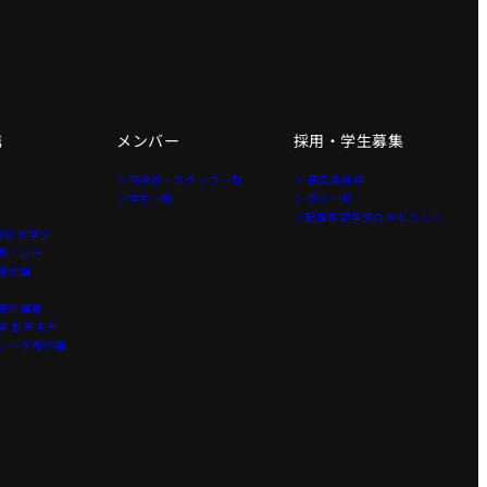
携
メンバー
採用・学生募集
＞研究員・スタッフ一覧
＞ 研究員採用
＞学生一覧
＞ 求人一覧
＞配属希望学生のみなさんへ
東京大学グ
費インテ
寄付講
寄附講座
 世界モデ
レータ寄付講