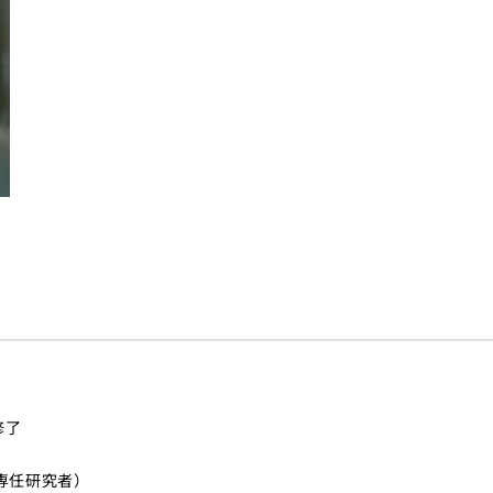
修了
け専任研究者）