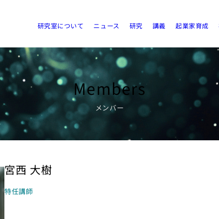
研究室について
ニュース
研究
講義
起業家育成
Members
メンバー
宮西 大樹
特任講師