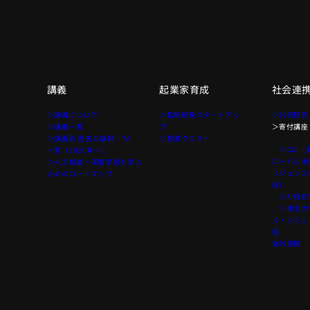
講義
起業家育成
社会連
て
＞講義について
＞松尾研発スタートアッ
＞共同研究
＞講義一覧
プ
＞寄付講座
＞講義別 過去の講師・TA
＞起業クエスト
＞GCI（
一覧（2020年〜）
ローバル消
＞人工知能・深層学習を学ぶ
リジェンス
ためのロードマップ
座）
＞AI経営
＞東京大学
ル・シミュ
座
海外展開