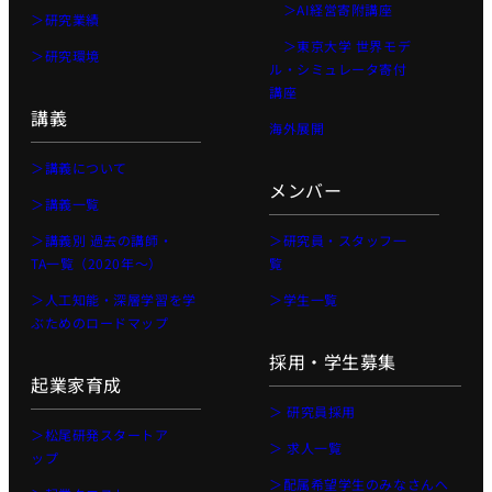
＞AI経営寄附講座
＞研究業績
プロジェ
＞東京大学 世界モデ
クト
＞研究環境
ル・シミュレータ寄付
Physical
講座
AI 基礎編
講義
海外展開
Physical
AI 2026
＞講義について
メンバー
応用編1
＞講義一覧
Physical AI
＞講義別 過去の講師・
＞研究員・スタッフ一
2026 応用編
TA一覧（2020年〜）
覧
2
＞人工知能・深層学習を学
＞学生一覧
Web工学
ぶためのロードマップ
基礎プロ
採用・学生募集
ジェクト
起業家育成
Web工学とビ
＞ 研究員採用
ジネスモデル
＞松尾研発スタートア
＞ 求人一覧
ップ
AI経営
＞配属希望学生のみなさんへ