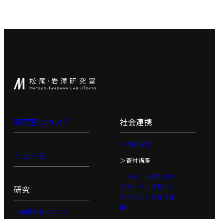
世界モデ
ル
深層強化
学習
深層生成
モデル
大規模言
語モデル
講座1
研究室について
社会連携
大規模言語モ
デル講座2
＞共同研究
知能ロボティ
ニュース
＞寄付講座
クス
＞GCI（東京大学
創造的も
グローバル消費イン
研究
のづくり
テリジェンス寄付講
プロジェ
座）
クト／創
＞基礎研究について
造性工学