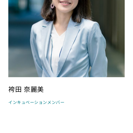
講義について
講座）
募集中の講座と予
AI経営寄附講
定
座
講義一覧
東京大学 世
界モデル・シ
データサイエ
ミュレータ寄
ンス
付講座
GCIベー
大規模言語モデ
シック ゼ
ル寄付講座
ロから始
めるデー
開発コンペティシ
タサイエ
ョン
ンス
袴田 奈麗美
GENIAC
GCI（グ
PRIZE 2026
ローバル
インキュベーションメンバー
Physical AI 開発
消費イン
コンペティショ
テリジェ
ン 2026
ンス寄付
講座）
海外展開