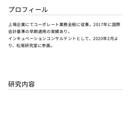
AIエンジニア
プロフィール
リング実践
メンバー
機械学習
研究員・スタッフ
上場企業にてコーポレート業務全般に従事。2017年に国際
プログラ
一覧
会計基準の早期適用の実績あり。
ミング応
インキュベーションコンサルテントとして、2020年2月よ
学生一覧
用IIC
り、松尾研究室に参画。
金融市場取引
採用・学生募集
と機械学習
Deep
研究員採用
Learning基
礎
求人一覧
研究内容
深層学習
配属希望学生のみなさ
Deep
んへ
Learning 基
礎講座
Deep
Learning応
用