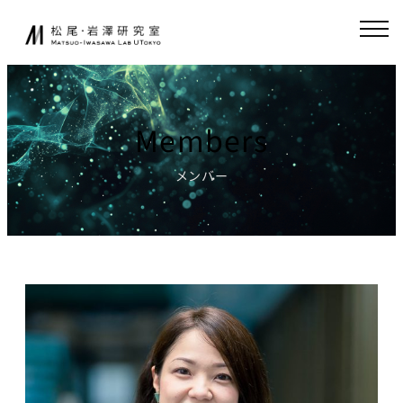
内
JA
EN
容
を
ス
研究室について
起業家育成
キ
ッ
Members
松尾研発スタート
プ
ニュース
アップ
メンバー
起業クエスト
研究
社会連携
基礎研究について
共同研究
研究業績
寄付講座
研究環境
GCI（東京大
学グローバル
講義
消費インテリ
ジェンス寄付