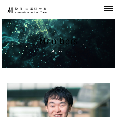
Skip
JA
EN
to
content
About
Collaboration
Members
Collaborative
News
Research
メンバー
Endowed-chair
GCI(Chair
Research
for Global
Consumer
Fundamental
Intelligence
Research
)
Publications
Chair for
Research
World
Environment
Models,
Simulator
Lecture
Chair for AI