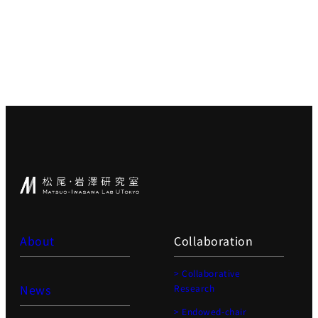
About
Collaboration
> Collaborative
News
Research
> Endowed-chair