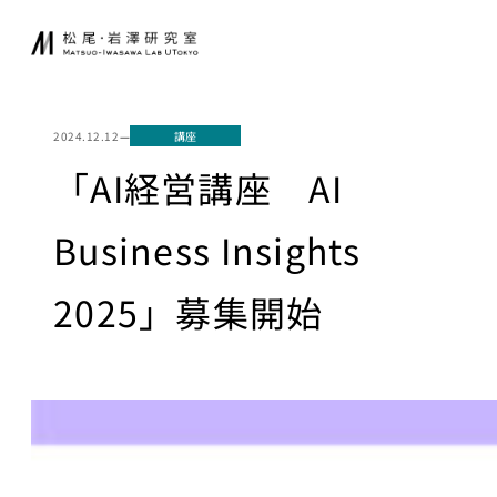
内
JA
EN
容
を
ス
研究室について
起業家育成
キ
2024.12.12
—
講座
ッ
松尾研発スタート
「AI経営講座 AI
プ
ニュース
アップ
起業クエスト
Business Insights
研究
社会連携
2025」募集開始
基礎研究について
共同研究
研究業績
寄付講座
研究環境
GCI（東京大
学グローバル
講義
消費インテリ
ジェンス寄付