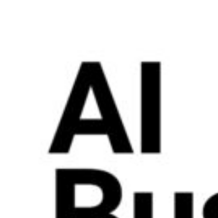
講義について
講座）
募集中の講座と予
AI経営寄附講
定
座
講義一覧
東京大学 世
界モデル・シ
データサイエ
ミュレータ寄
ンス
付講座
GCIベー
大規模言語モデ
シック ゼ
ル寄付講座
ロから始
めるデー
開発コンペティシ
タサイエ
ョン
ンス
GENIAC
GCI（グ
PRIZE 2026
ローバル
Physical AI
消費イン
開発コンペテ
テリジェ
ィション
ンス寄付
2026
講座）
松尾研LLMコン