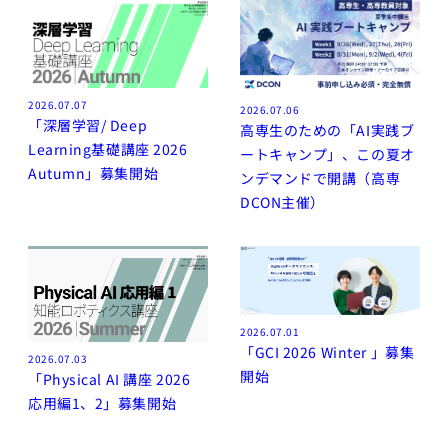
ビジョナリ
ー・スタート
アップ
AI半導体
2026.07.07
2026.07.06
AIと半導体
「深層学習/ Deep
高専生のための「AI実践ブ
Learning基礎講座 2026
講義別 過去の講
ートキャンプ」、この夏オ
師・TA一覧（2020
Autumn」募集開始
ンデマンドで開講（高専
年〜）
DCON主催）
人工知能を学ぶた
めのロードマップ
講義スライドダウンロ
ード
LLM 大規模言語モデ
2026.07.01
「GCI 2026 Winter 」募集
ル講座2025講義ス
2026.07.03
ライド
開始
「Physical AI 講座 2026
応用編1、2」募集開始