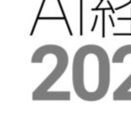
世界モデ
ル
深層強化
学習
深層生成
モデル
大規模言
語モデル
講座1
大規模言語モ
デル講座2
知能ロボティ
クス
創造的も
のづくり
プロジェ
クト／創
造性工学