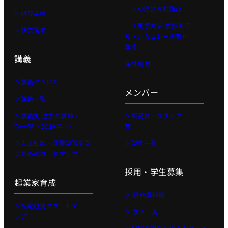
＞AI経営寄附講座
＞研究業績
＞東京大学 世界モデ
＞研究環境
ル・シミュレータ寄付
講座
講義
海外展開
＞講義について
メンバー
＞講義一覧
＞講義別 過去の講師・
＞研究員・スタッフ一
TA一覧（2020年〜）
覧
＞人工知能・深層学習を学
＞学生一覧
ぶためのロードマップ
採用・学生募集
起業家育成
＞ 研究員採用
＞松尾研発スタートア
＞ 求人一覧
ップ