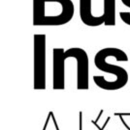
AIエンジニア
ペ2025
リング実践
海外展開
機械学習
プログラ
メンバー
ミング応
用IIC
研究員・スタッフ
金融市場取引
一覧
と機械学習
学生一覧
Deep
Learning基
採用・学生募集
礎
深層学習
研究員採用
Deep
Learning 基
求人一覧
礎講座
配属希望学生のみなさ
Deep
んへ
Learning応
用