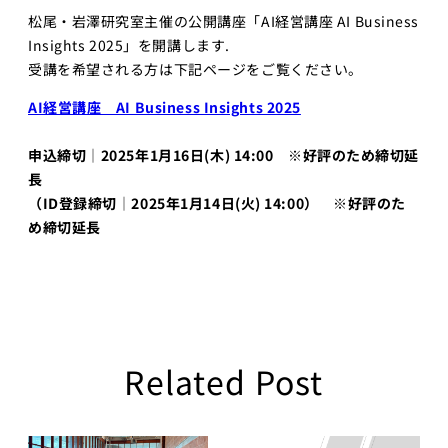
松尾・岩澤研究室主催の公開講座「AI経営講座 AI Business
プロジェ
クト
Insights 2025」を開講します.
受講を希望される方は下記ページをご覧ください。
Physical
AI 基礎編
AI経営講座 AI Business Insights 2025
Physical
AI 2026
申込締切│2025年1月16日(木) 14:00 ※好評のため締切延
応用編1
長
（ID登録締切│2025年1月14日(火) 14:00） ※好評のた
Physical AI
2026 応用編
め締切延長
2
Web工学
基礎プロ
ジェクト
Web工学とビ
Related Post
ジネスモデル
AI経営