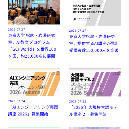
AI起業サ
マープロ
グラム
AI Business
Insights
2026.07.27
2026.07.27
東京大学 松尾・岩澤研究
東京大学松尾・岩澤研究
アントレプレ
室、AI教育プログラム
室、提供するAI講座が累計
ナーシップ
「GCI World」を世界100
受講者数150,000人を突破
データ駆
ヶ国、約25,000名に展開
動型起業
演習
ディープ
テック起
業実践演
習
2026.07.24
2026.07.22
ディープ
「AIエンジニアリング実践
「2026年 大規模言語モデ
テック起
講座 2026」募集開始
ル講座２」募集開始
業家への
招待