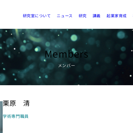
研究室について
ニュース
研究
講義
起業家育成
Members
メンバー
栗原 清
学術専門職員