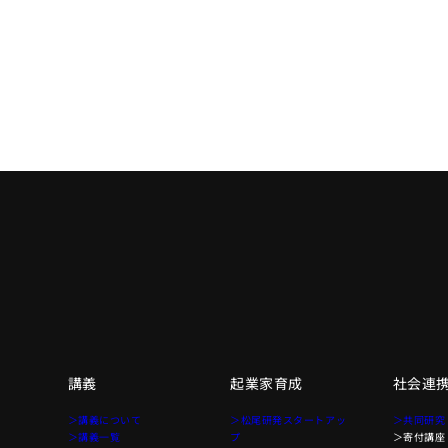
講義
起業家育成
社会連
て
＞講義について
＞松尾研発スタートアッ
＞共同研究
＞講義一覧
プ
＞寄付講座