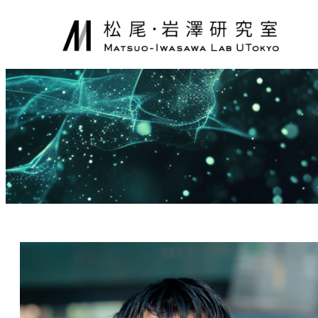
内
容
を
ス
キ
ッ
プ