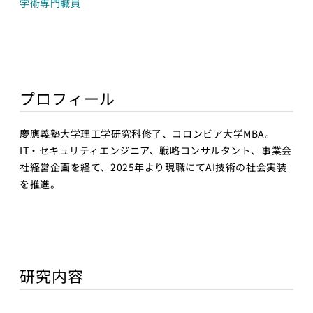
学術専門職員
AIエンジニア
ペ2025
リング実践
海外展開
機械学習
プログラ
メンバー
ミング応
プロフィール
用IIC
研究員・スタッフ
金融市場取引
一覧
と機械学習
慶應義塾大学理工学研究科修了、コロンビア大学MBA。
学生一覧
IT・セキュリティエンジニア、戦略コンサルタント、事業会
Deep
社経営企画を経て、2025年より現職にてAI技術の社会実装
Learning基
採用・学生募集
を推進。
礎
深層学習
研究員採用
Deep
Learning 基
求人一覧
礎講座
配属希望学生のみなさ
研究内容
Deep
んへ
Learning応
用