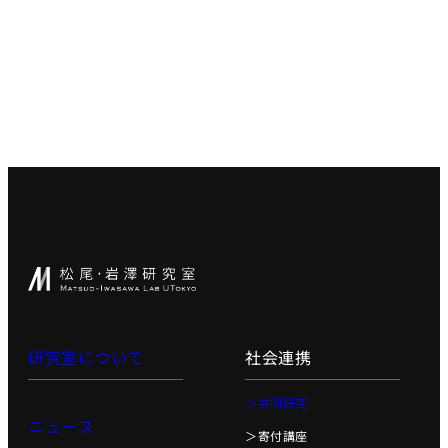
世界モデ
ル
深層強化
学習
深層生成
モデル
大規模言
語モデル
講座1
大規模言語モ
デル講座2
知能ロボティ
クス
研究室について
社会連携
創造的も
のづくり
＞共同研究
プロジェ
ニュース
クト／創
＞寄付講座
造性工学