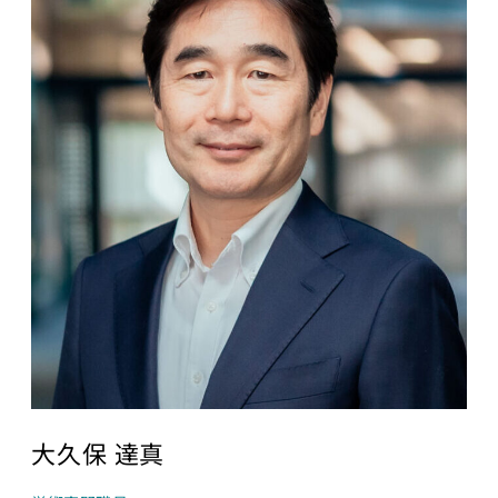
講義について
講座）
募集中の講座と予
AI経営寄附講
定
座
講義一覧
東京大学 世
界モデル・シ
データサイエ
ミュレータ寄
ンス
付講座
GCIベー
大規模言語モデ
シック ゼ
ル寄付講座
ロから始
めるデー
開発コンペティシ
タサイエ
ョン
ンス
GENIAC
GCI（グ
PRIZE 2026
ローバル
Physical AI
消費イン
開発コンペテ
テリジェ
ィション
ンス寄付
大久保 達真
2026
講座）
松尾研LLMコン