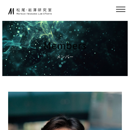
内
JA
EN
容
を
ス
研究室について
起業家育成
キ
ッ
Members
松尾研発スタート
プ
ニュース
アップ
メンバー
起業クエスト
研究
社会連携
基礎研究について
共同研究
研究業績
寄付講座
研究環境
GCI（東京大
学グローバル
講義
消費インテリ
ジェンス寄付