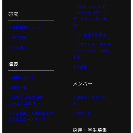
＞GCI（東京大学
プロジェ
グローバル消費イン
クト
研究
テリジェンス寄付講
Physical
座）
＞基礎研究について
AI 基礎編
＞AI経営寄附講座
＞研究業績
Physical
＞東京大学 世界モデ
AI 2026
＞研究環境
ル・シミュレータ寄付
応用編1
講座
Physical AI
講義
海外展開
2026 応用編
2
＞講義について
メンバー
Web工学
＞講義一覧
基礎プロ
＞講義別 過去の講師・
＞研究員・スタッフ一
ジェクト
TA一覧（2020年〜）
覧
Web工学とビ
＞人工知能・深層学習を学
＞学生一覧
ジネスモデル
ぶためのロードマップ
AI経営
採用・学生募集